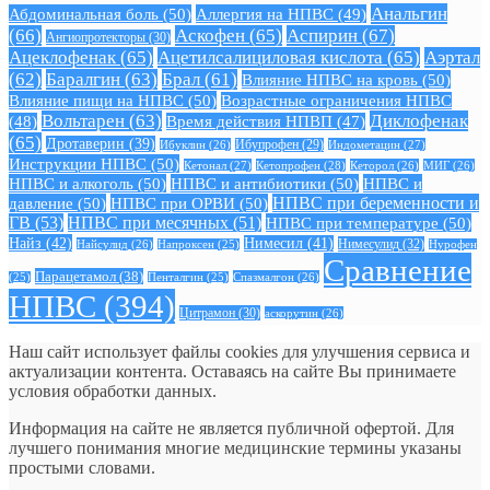
Анальгин
Абдоминальная боль
(50)
Аллергия на НПВС
(49)
(66)
Аскофен
(65)
Аспирин
(67)
Ангиопротекторы
(30)
Ацеклофенак
(65)
Ацетилсалициловая кислота
(65)
Аэртал
(62)
Баралгин
(63)
Брал
(61)
Влияние НПВС на кровь
(50)
Влияние пищи на НПВС
(50)
Возрастные ограничения НПВС
Вольтарен
(63)
Диклофенак
(48)
Время действия НПВП
(47)
(65)
Дротаверин
(39)
Ибуклин
(26)
Ибупрофен
(29)
Индометацин
(27)
Инструкции НПВС
(50)
Кетонал
(27)
Кетопрофен
(28)
Кеторол
(26)
МИГ
(26)
НПВС и алкоголь
(50)
НПВС и антибиотики
(50)
НПВС и
давление
(50)
НПВС при ОРВИ
(50)
НПВС при беременности и
ГВ
(53)
НПВС при месячных
(51)
НПВС при температуре
(50)
Найз
(42)
Нимесил
(41)
Нимесулид
(32)
Найсулид
(26)
Напроксен
(25)
Нурофен
Сравнение
Парацетамол
(38)
Спазмалгон
(26)
(25)
Пенталгин
(25)
НПВС
(394)
Цитрамон
(30)
аскорутин
(26)
Наш сайт использует файлы cookies для улучшения сервиса и
актуализации контента. Оставаясь на сайте Вы принимаете
условия обработки данных.
Информация на сайте не является публичной офертой. Для
лучшего понимания многие медицинские термины указаны
простыми словами.