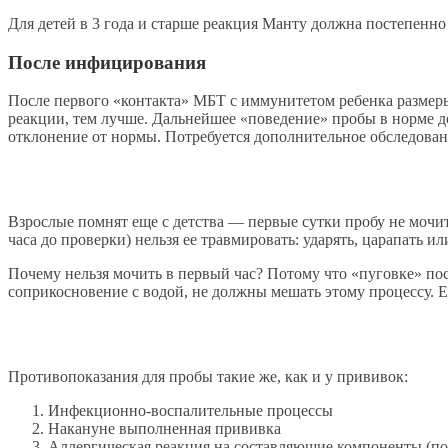
Для детей в 3 года и старше реакция Манту должна постепенно 
После инфицирования
После первого «контакта» МБТ с иммунитетом ребенка размер
реакции, тем лучше. Дальнейшее «поведение» пробы в норме д
отклонение от нормы. Потребуется дополнительное обследован
Взрослые помнят еще с детства — первые сутки пробу не мочит
часа до проверки) нельзя ее травмировать: ударять, царапать и
Почему нельзя мочить в первый час? Потому что «пуговке» по
соприкосновение с водой, не должны мешать этому процессу. Е
Противопоказания для пробы такие же, как и у прививок:
Инфекционно-воспалительные процессы
Накануне выполненная прививка
Аллергическая реакция на составляющие компоненты (по