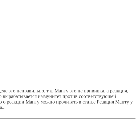
ле это неправильно, т.к. Манту это не прививка, а реакция,
го вырабатывается иммунитет против соответствующей
о о реакции Манту можно прочитать в статье Реакция Манту у
...