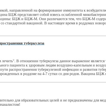
икой, направленной на формирование иммунитета к возбудителю
ина БЦЖ представляет собой взвесь ослабленной микобактерии т
вакцины: БЦЖ и БЦЖ-М. Они различаются тем, что БЦЖ-М содерж
ию со стандартной вакциной. В настоящее время в роддомах н
ространения туберкулеза
 лечить". В отношении туберкулеза данное выражение является т
ольного пациента к здоровым людям воздушно-капельным и воз
на пути распространения туберкулезной инфекции и развития ту
ожденных в роддоме на 4-7 сутки со дня родов. Вакцина БЦЖ 
ительно для образовательных целей и не предназначены для мед
пециалистом!