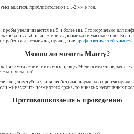
уменьшаться, приблизительно на 1-2 мм в год.
ы пробы увеличиваются на 5 и более мм. Это нормально для инф
олжно быть стабильным или с динамикой к уменьшению. Если ра
ие ребенка и, возможно, проведение
профилактической химиоте
Можно ли мочить Манту?
ь. На самом деле все немного проще. Мочить нельзя первый час
ли мыть мочалкой.
сле введения туберкулина необходимо нормально прореагировать
сли же намочить позже этого срока, то никаких негативных пос
Противопоказания к проведению
мимо туберкулина в состав входят консерванты)