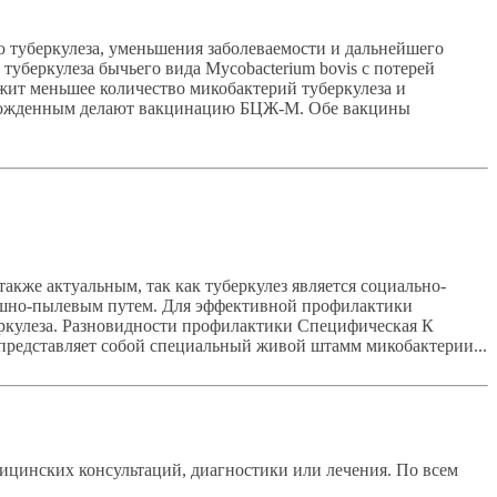
 туберкулеза, уменьшения заболеваемости и дальнейшего
уберкулеза бычьего вида Mycobacterium bovis с потерей
ит меньшее количество микобактерий туберкулеза и
оворожденным делают вакцинацию БЦЖ-М. Обе вакцины
акже актуальным, так как туберкулез является социально-
душно-пылевым путем. Для эффективной профилактики
беркулеза. Разновидности профилактики Специфическая К
представляет собой специальный живой штамм микобактерии...
ицинских консультаций, диагностики или лечения. По всем