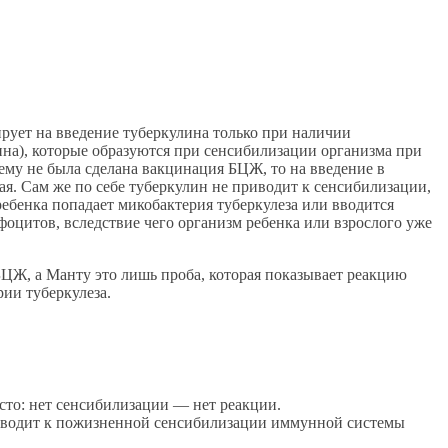
рует на введение туберкулина только при наличии
ина), которые образуются при сенсибилизации организма при
ему не была сделана вакцинация БЦЖ, то на введение в
ая. Сам же по себе туберкулин не приводит к сенсибилизации,
ребенка попадает микобактерия туберкулеза или вводится
оцитов, вследствие чего организм ребенка или взрослого уже
БЦЖ, а Манту это лишь проба, которая показывает реакцию
ии туберкулеза.
сто: нет сенсибилизации — нет реакции.
приводит к пожизненной сенсибилизации иммунной системы