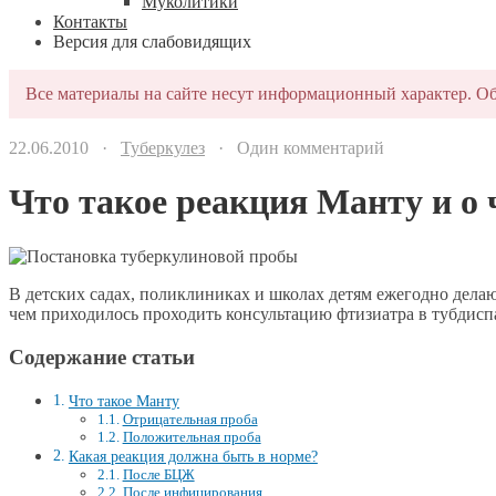
Муколитики
Контакты
Версия для слабовидящих
Все материалы на сайте несут информационный характер. Об
22.06.2010 ·
Туберкулез
· Один комментарий
Что такое реакция Манту и о 
В детских садах, поликлиниках и школах детям ежегодно делаю
чем приходилось проходить консультацию фтизиатра в тубдиспа
Содержание статьи
Что такое Манту
Отрицательная проба
Положительная проба
Какая реакция должна быть в норме?
После БЦЖ
После инфицирования