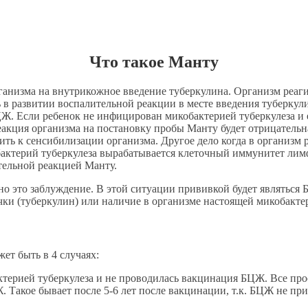
Что такое Манту
анизма на внутрикожное введение туберкулина. Организм реаги
 в развитии воспалительной реакции в месте введения туберкул
ЦЖ. Если ребенок не инфицирован микобактерией туберкулеза и 
реакция организма на постановку пробы Манту будет отрицательн
ть к сенсибилизации организма. Другое дело когда в организм 
бактерий туберкулеза вырабатывается клеточный иммунитет лимф
тельной реакцией Манту.
 это заблуждение. В этой ситуации прививкой будет являться 
ки (туберкулин) или наличие в организме настоящей микобактер
ет быть в 4 случаях:
ктерией туберкулеза и не проводилась вакцинация БЦЖ. Все про
 Такое бывает после 5-6 лет после вакцинации, т.к. БЦЖ не 