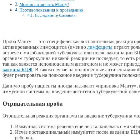
Можно ли мочить Манту?
Противопоказания к проведению
Последние публикации
Проба Манту — это специфическая воспалительная реакция орг
активированных лимфоцитов (именно
лимфоциты
играют роль
встрече с микобактерией туберкулеза или после вакцинации Б
организм туберкулина никакой реакции не последует, то есть 
так как является неполноценным антигеном и не может приводи
вакцина БЦЖ
. В таком случае на полноценные антигены мико
будет реагировать на подкожное введение туберкулина положи
Данную пробу пациенты иногда называют «прививка Манту», но
иммунной системы на введение антигенов туберкулезной палоч
Отрицательная проба
Отрицательная реакция организма на введение туберкулина мож
Иммунная система ребенка еще не сталкивалась с микоба
Исчез поствакцинальный иммунитет после введения БЦЖ.
ребенка.