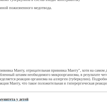
чиной пожизненного медотвода.
ививка Манту, отрицательная прививка Манту", хотя на самом де
абленный штамм необходимого микроорганизма, в результате че
деляется реакция организма на аллерген (туберкулин). Подробн
акция Манту, что такое положительная и гиперергическая реакция
унитета у детей