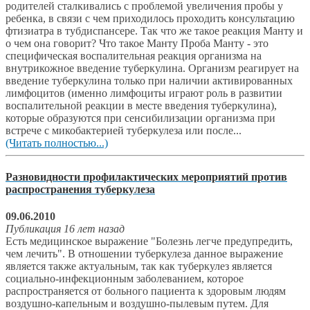
родителей сталкивались с проблемой увеличения пробы у
ребенка, в связи с чем приходилось проходить консультацию
фтизиатра в тубдиспансере. Так что же такое реакция Манту и
о чем она говорит? Что такое Манту Проба Манту - это
специфическая воспалительная реакция организма на
внутрикожное введение туберкулина. Организм реагирует на
введение туберкулина только при наличии активированных
лимфоцитов (именно лимфоциты играют роль в развитии
воспалительной реакции в месте введения туберкулина),
которые образуются при сенсибилизации организма при
встрече с микобактерией туберкулеза или после...
(Читать полностью...)
Разновидности профилактических мероприятий против
распространения туберкулеза
09.06.2010
Публикация 16 лет назад
Есть медицинское выражение "Болезнь легче предупредить,
чем лечить". В отношении туберкулеза данное выражение
является также актуальным, так как туберкулез является
социально-инфекционным заболеванием, которое
распространяется от больного пациента к здоровым людям
воздушно-капельным и воздушно-пылевым путем. Для