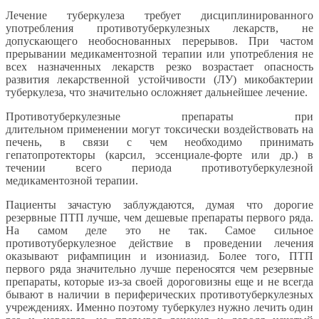
Лечение туберкулеза требует дисциплинированного
употребления противотуберкулезных лекарств, не
допускающего необоснованных перерывов. При частом
прерывании медикаментозной терапии или употребления не
всех назначенных лекарств резко возрастает опасность
развития лекарственной устойчивости (ЛУ) микобактерии
туберкулеза, что значительно осложняет дальнейшее лечение.
Противотуберкулезные препараты при
длительном применении могут токсически воздействовать на
печень, в связи с чем необходимо принимать
гепатопротекторы (карсил, эссенциале-форте или др.) в
течении всего периода противотуберкулезной
медикаментозной терапии.
Пациенты зачастую заблуждаются, думая что дорогие
резервные ПТП лучше, чем дешевые препараты первого ряда.
На самом деле это не так. Самое сильное
противотуберкулезное действие в проведении лечения
оказывают рифампицин и изониазид. Более того, ПТП
первого ряда значительно лучше переносятся чем резервные
препараты, которые из-за своей дороговизны еще и не всегда
бывают в наличии в периферических противотуберкулезных
учреждениях. Именно поэтому туберкулез нужно лечить один