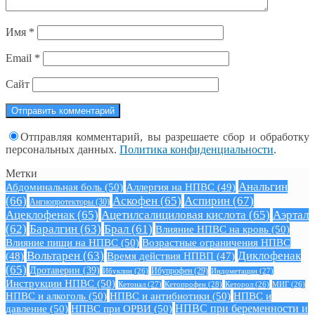
Имя
*
Email
*
Сайт
Отправляя комментарий, вы разрешаете сбор и обработку
персональных данных.
Политика конфиденциальности
.
Метки
Анальгин
Абдоминальная боль
(50)
Аллергия на НПВС
(49)
(66)
Аскофен
(65)
Аспирин
(67)
Ангиопротекторы
(30)
Ацеклофенак
(65)
Ацетилсалициловая кислота
(65)
Аэртал
(62)
Баралгин
(63)
Брал
(61)
Влияние НПВС на кровь
(50)
Влияние пищи на НПВС
(50)
Возрастные ограничения НПВС
Вольтарен
(63)
Диклофенак
(48)
Время действия НПВП
(47)
(65)
Дротаверин
(39)
Ибуклин
(26)
Ибупрофен
(29)
Индометацин
(27)
Инструкции НПВС
(50)
Кетонал
(27)
Кетопрофен
(28)
Кеторол
(26)
МИГ
(26)
НПВС и алкоголь
(50)
НПВС и антибиотики
(50)
НПВС и
давление
(50)
НПВС при ОРВИ
(50)
НПВС при беременности и