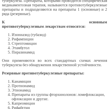
туберкулеза. Препараты, которыми проводится специфическая
медикаментозная терапия, называются противотуберкулезные
препараты и подразделяются на препараты 1 (основные) и 2
ряда (резервные).
К основным
противотуберкулезным лекарствам относятся:
Изониазид (тубазид)
Рифампицин
Стрептомицин
Этамбутол
Пиразинамид
Они применяются во всех стандартных схемах лечения
туберкулеза без обнаружения лекарственной устойчивости.
Резервные противотуберкулезные препараты:
Канамицин
Протионамид
Этионамид
Препараты из группы фторхинолонов: ломефлоксацин,
офлоксацин и другие.
Капреомицин
Рифабутин