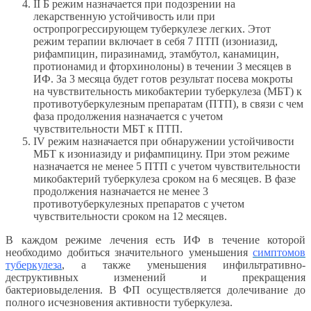
II Б режим назначается при подозрении на
лекарственную устойчивость или при
остропрогрессирующем туберкулезе легких. Этот
режим терапии включает в себя 7 ПТП (изониазид,
рифампицин, пиразинамид, этамбутол, канамицин,
протионамид и фторхинолоны) в течении 3 месяцев в
ИФ. За 3 месяца будет готов результат посева мокроты
на чувствительность микобактерии туберкулеза (МБТ) к
противотуберкулезным препаратам (ПТП), в связи с чем
фаза продолжения назначается с учетом
чувствительности МБТ к ПТП.
IV режим назначается при обнаружении устойчивости
МБТ к изониазиду и рифампицину. При этом режиме
назначается не менее 5 ПТП с учетом чувствительности
микобактерий туберкулеза сроком на 6 месяцев. В фазе
продолжения назначается не менее 3
противотуберкулезных препаратов с учетом
чувствительности сроком на 12 месяцев.
В каждом режиме лечения есть ИФ в течение которой
необходимо добиться значительного уменьшения
симптомов
туберкулеза
, а также уменьшения инфильтративно-
деструктивных изменений и прекращения
бактериовыделения. В ФП осуществляется долечивание до
полного исчезновения активности туберкулеза.