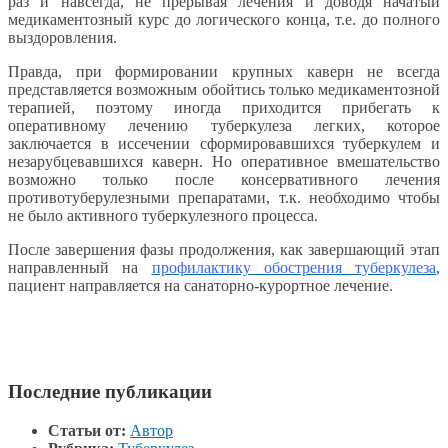
раз и навсегда, не прерывая лечения и доводя начатый
медикаментозный курс до логического конца, т.е. до полного
выздоровления.
Правда, при формировании крупных каверн не всегда
представляется возможным обойтись только медикаментозной
терапией, поэтому иногда приходится прибегать к
оперативному лечению туберкулеза легких, которое
заключается в иссечении сформировавшихся туберкулем и
незарубцевавшихся каверн. Но оперативное вмешательство
возможно только после консервативного лечения
противотуберулезными препаратами, т.к. необходимо чтобы
не было активного туберкулезного процесса.
После завершения фазы продолжения, как завершающий этап
направленный на
профилактику обострения туберкулеза
,
пациент направляется на санаторно-курортное лечение.
Последние публикации
Статьи от:
Автор