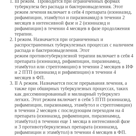
III режим. Проводится при ограниченных формах
туберкулеза без распада и бактериовыделения. Этот
режим лечения включает в себя 4 препарата (изониазид,
рифампицин, этамбутол и пиразинамид) в течении 2
месяцев в интенсивной фазе и 2 (изониазид и
рифампицин) в течении 4 месяцев в фазе продолжения
терапии.
I режим. Назначается при ограниченных и
распространенных туберкулезных процессах с наличием
распада и бактериовыделения. Этот
режим противотуберкулезной терапии включает в себя 4
препарата (изониазид, рифампицин, пиразинамид,
этамбутол или стрептомицин) в течении 2 месяцев в ИФ
и 2 ПТП (изониазид и рифампицин) в течении 4
месяцев в ФП.
II А режим. Назначается после прерывания лечения, а
также при обширных туберкулезных процессах, таких
как диссеминированный и милиарный туберкулез
легких. Этот режим включает в себя 5 ПТП (изониазид,
рифампицин, пиразинамид, этамбутол и стрептомицин)
в течении 2 месяцев с последующим переходом на 4
препарата (изониазид, рифампицин, пиразинамид,
этамбутол) в течении еще 1 месяца в интенсивной фазе
и 3 противотуберкулезных препарата (изониазид,
рифампицин и этамбутол) в течении 4 месяцев в ФП.