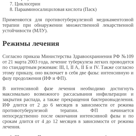
Циклосерин
Парааминосалициловая кислота (Паск)
Применяются для противотуберкулезной медикаментозной
терапии при обнаружении множественной лекарственной
устойчивости (МЛУ).
Режимы лечения
Согласно приказа Министерства Здравоохраниения РФ №109
от 21 марта 2003 года, лечение туберкулеза легких проводится
по стандартным режимам: III, I, II А, II Б и IV. Также согласно
этому приказу, оно включает в себя две фазы: интенсивную и
фазу продолжения (ИФ и ФП).
В интенсивной фазе лечения необходимо достигнуть
максимально возможного рассасывания инфильтрации и
закрытия распада, а также прекращения бактериовыделения.
ИФ длится от 2 до 6 месяцев в зависимости от режима
противотуберулезной терапии. ФП начинается
непосредственно после окончания интенсивной фазы и по
срокам длится от 4 до 12 месяцев в зависимости от режима
лечения.