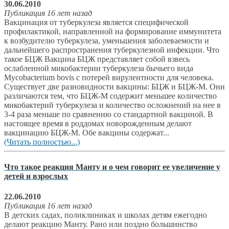
30.06.2010
Публикация 16 лет назад
Вакцинация от туберкулеза является специфической
профилактикой, направленной на формирование иммунитета
к возбудителю туберкулеза, уменьшения заболеваемости и
дальнейшего распространения туберкулезной инфекции. Что
такое БЦЖ Вакцина БЦЖ представляет собой взвесь
ослабленной микобактерии туберкулеза бычьего вида
Mycobacterium bovis с потерей вирулентности для человека.
Существует две разновидности вакцины: БЦЖ и БЦЖ-М. Они
различаются тем, что БЦЖ-М содержит меньшее количество
микобактерий туберкулеза и количество осложнений на нее в
3-4 раза меньше по сравнению со стандартной вакциной. В
настоящее время в роддомах новорожденным делают
вакцинацию БЦЖ-М. Обе вакцины содержат...
(Читать полностью...)
Что такое реакция Манту и о чем говорит ее увеличение у
детей и взрослых
22.06.2010
Публикация 16 лет назад
В детских садах, поликлиниках и школах детям ежегодно
делают реакцию Манту. Рано или поздно большинство