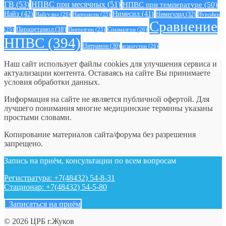
ГВ
(53)
НПВС при месячных
(51)
НПВС при температуре
(50)
Найз
(42)
Нимесил
(41)
Нимесулид
(32)
Найсулид
(26)
Напроксен
(25)
Нурофен
Сравнение
Парацетамол
(38)
Спазмалгон
(26)
(25)
Пенталгин
(25)
НПВС
(394)
Цитрамон
(30)
аскорутин
(26)
Наш сайт использует файлы cookies для улучшения сервиса и
актуализации контента. Оставаясь на сайте Вы принимаете
условия обработки данных.
Информация на сайте не является публичной офертой. Для
лучшего понимания многие медицинские термины указаны
простыми словами.
Копирование материалов сайта/форума без разрешения
запрещено.
Запись на приём, консультации по всем вопросам
Регистратура: +7(48432) 54-8-31
Стационар: +7(48432) 54-5-80
Записаться на приём
© 2026 ЦРБ г.Жуков