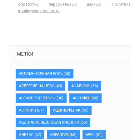
обработку персональных данных.
Политика
конфиденциальности
.
МЕТКИ
АБДОМИНАЛЬНАЯ БОЛЬ
(50)
АЛЛЕРГИЯ НА НПВС
(49)
АНАЛЬГИН
(66)
АНГИОПРОТЕКТОРЫ
(30)
АСКОФЕН
(65)
АСПИРИН
(67)
АЦЕКЛОФЕНАК
(65)
АЦЕТИЛСАЛИЦИЛОВАЯ КИСЛОТА
(65)
АЭРТАЛ
(62)
БАРАЛГИН
(63)
БРАЛ
(61)