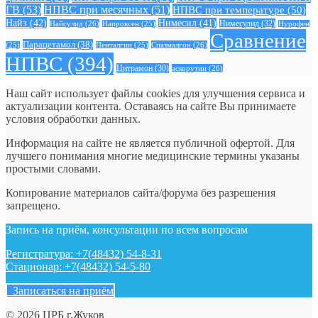
ГВ
(53)
НПВС при месячных
(51)
НПВС при температуре
(50)
Найз
(42)
Нимесил
(41)
Нимесулид
(32)
Найсулид
(26)
Напроксен
(25)
Нурофен
Сравнение
Парацетамол
(38)
Спазмалгон
(26)
(25)
Пенталгин
(25)
НПВС
(394)
Цитрамон
(30)
аскорутин
(26)
Наш сайт использует файлы cookies для улучшения сервиса и
актуализации контента. Оставаясь на сайте Вы принимаете
условия обработки данных.
Информация на сайте не является публичной офертой. Для
лучшего понимания многие медицинские термины указаны
простыми словами.
Копирование материалов сайта/форума без разрешения
запрещено.
Запись на приём, консультации по всем вопросам
Регистратура: +7(48432) 54-8-31
Стационар: +7(48432) 54-5-80
Записаться на приём
© 2026 ЦРБ г.Жуков