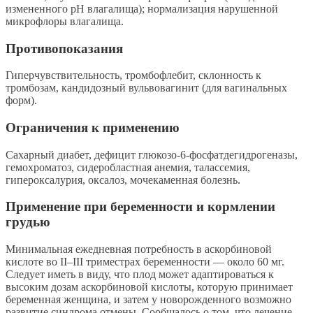
измененного pH влагалища); нормализация нарушенной
микрофлоры влагалища.
Противопоказания
Гиперчувствительность, тромбофлебит, склонность к
тромбозам, кандидозный вульвовагинит (для вагинальных
форм).
Ограничения к применению
Сахарный диабет, дефицит глюкозо-6-фосфатдегидрогеназы,
гемохроматоз, сидеробластная анемия, талассемия,
гипероксалурия, оксалоз, мочекаменная болезнь.
Применение при беременности и кормлении
грудью
Минимальная ежедневная потребность в аскорбиновой
кислоте во II–III триместрах беременности — около 60 мг.
Следует иметь в виду, что плод может адаптироваться к
высоким дозам аскорбиновой кислоты, которую принимает
беременная женщина, и затем у новорожденного возможно
развитие синдрома отмены. Сообщалось о том, что лечение