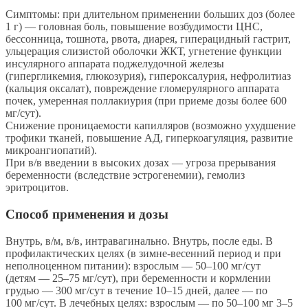
Симптомы: при длительном применении больших доз (более
1 г) — головная боль, повышение возбудимости ЦНС,
бессонница, тошнота, рвота, диарея, гиперацидный гастрит,
ульцерация слизистой оболочки ЖКТ, угнетение функции
инсулярного аппарата поджелудочной железы
(гипергликемия, глюкозурия), гипероксалурия, нефролитиаз
(кальция оксалат), повреждение гломерулярного аппарата
почек, умеренная поллакиурия (при приеме дозы более 600
мг/сут).
Снижение проницаемости капилляров (возможно ухудшение
трофики тканей, повышение АД, гиперкоагуляция, развитие
микроангиопатий).
При в/в введении в высоких дозах — угроза прерывания
беременности (вследствие эстрогенемии), гемолиз
эритроцитов.
Способ применения и дозы
Внутрь, в/м, в/в, интравагинально. Внутрь, после еды. В
профилактических целях (в зимне-весенний период и при
неполноценном питании): взрослым — 50–100 мг/сут
(детям — 25–75 мг/сут), при беременности и кормлении
грудью — 300 мг/сут в течение 10–15 дней, далее — по
100 мг/сут. В лечебных целях: взрослым — по 50–100 мг 3–5