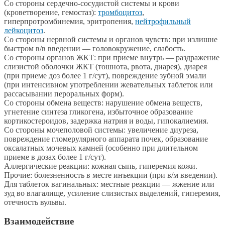
Со стороны сердечно-сосудистой системы и крови
(кроветворение, гемостаз):
тромбоцитоз
,
гиперпротромбинемия, эритропения,
нейтрофильный
лейкоцитоз
.
Со стороны нервной системы и органов чувств: при излишне
быстром в/в введении — головокружение, слабость.
Со стороны органов ЖКТ: при приеме внутрь — раздражение
слизистой оболочки ЖКТ (тошнота, рвота, диарея), диарея
(при приеме доз более 1 г/сут), повреждение зубной эмали
(при интенсивном употреблении жевательных таблеток или
рассасывании пероральных форм).
Со стороны обмена веществ: нарушение обмена веществ,
угнетение синтеза гликогена, избыточное образование
кортикостероидов, задержка натрия и воды, гипокалиемия.
Со стороны мочеполовой системы: увеличение диуреза,
повреждение гломерулярного аппарата почек, образование
оксалатных мочевых камней (особенно при длительном
приеме в дозах более 1 г/сут).
Аллергические реакции: кожная сыпь, гиперемия кожи.
Прочие: болезненность в месте инъекции (при в/м введении).
Для таблеток вагинальных: местные реакции — жжение или
зуд во влагалище, усиление слизистых выделений, гиперемия,
отечность вульвы.
Взаимодействие