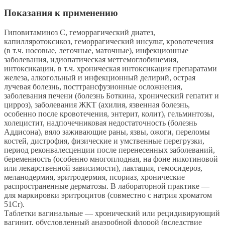
Показания к применению
Гиповитаминоз C, геморрагический диатез,
капилляротоксикоз, геморрагический инсульт, кровотечения
(в т.ч. носовые, легочные, маточные), инфекционные
заболевания, идиопатическая метгемоглобинемия,
интоксикации, в т.ч. хроническая интоксикация препаратами
железа, алкогольный и инфекционный делирий, острая
лучевая болезнь, посттрансфузионные осложнения,
заболевания печени (болезнь Боткина, хронический гепатит и
цирроз), заболевания ЖКТ (ахилия, язвенная болезнь,
особенно после кровотечения, энтерит, колит), гельминтозы,
холецистит, надпочечниковая недостаточность (болезнь
Аддисона), вяло заживающие раны, язвы, ожоги, переломы
костей, дистрофия, физические и умственные перегрузки,
период реконвалесценции после перенесенных заболеваний,
беременность (особенно многоплодная, на фоне никотиновой
или лекарственной зависимости), лактация, гемосидероз,
меланодермия, эритродермия, псориаз, хронические
распространенные дерматозы. В лабораторной практике —
для маркировки эритроцитов (совместно с натрия хроматом
51Cr).
Таблетки вагинальные — хронический или рецидивирующий
вагинит, обусловленный анаэробной флорой (вследствие