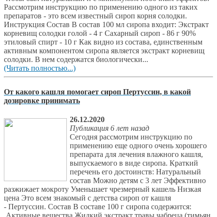
Рассмотрим инструкцию по применению одного из таких
препаратов - это всем известный сироп корня солодки.
Инструкция Состав В состав 100 мл сиропа входит: Экстракт
корневищ солодки голой - 4 г Сахарный сироп - 86 г 90%
этиловый спирт - 10 г Как видно из состава, единственным
активным компонентом сиропа является экстракт корневищ
солодки. В нем содержатся биологически...
(Читать полностью...)
От какого кашля помогает сироп Пертуссин, в какой
дозировке принимать
26.12.2020
Публикация 6 лет назад
Сегодня рассмотрим инструкцию по
применению еще одного очень хорошего
препарата для лечения влажного кашля,
выпускаемого в виде сиропа. Краткий
перечень его достоинств: Натуральный
состав Можно детям с 3 лет Эффективно
разжижает мокроту Уменьшает чрезмерный кашель Низкая
цена Это всем знакомый с детства сироп от кашля
- Пертуссин. Состав В составе 100 г сиропа содержится:
Активные вещества Жидкий экстракт травы чабреца (тимьян