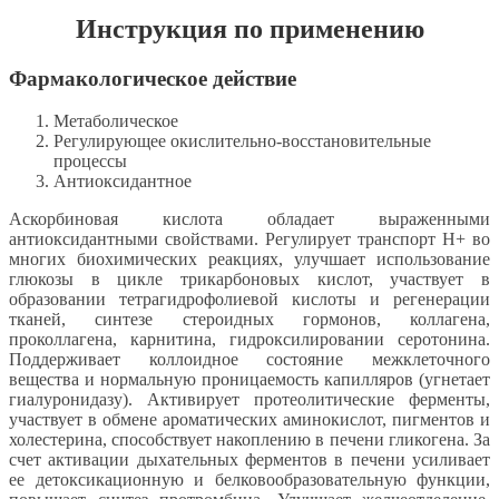
Инструкция по применению
Фармакологическое действие
Метаболическое
Регулирующее окислительно-восстановительные
процессы
Антиоксидантное
Аскорбиновая кислота обладает выраженными
антиоксидантными свойствами. Регулирует транспорт H+ во
многих биохимических реакциях, улучшает использование
глюкозы в цикле трикарбоновых кислот, участвует в
образовании тетрагидрофолиевой кислоты и регенерации
тканей, синтезе стероидных гормонов, коллагена,
проколлагена, карнитина, гидроксилировании серотонина.
Поддерживает коллоидное состояние межклеточного
вещества и нормальную проницаемость капилляров (угнетает
гиалуронидазу). Активирует протеолитические ферменты,
участвует в обмене ароматических аминокислот, пигментов и
холестерина, способствует накоплению в печени гликогена. За
счет активации дыхательных ферментов в печени усиливает
ее детоксикационную и белковообразовательную функции,