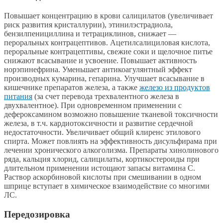
Повышает концентрацию в крови салицилатов (увеличивает
риск развития кристаллурии), этинилэстрадиола,
бензилпенициллина и тетрациклинов, снижает —
пероральных контрацептивов. Ацетилсалициловая кислота,
пероральные контрацептивы, свежие соки и щелочное питье
снижают всасывание и усвоение. Повышает активность
норэпинефрина. Уменьшает антикоагулянтный эффект
производных кумарина, гепарина. Улучшает всасывание в
кишечнике препаратов железа, а также
железо из продуктов
питания
(за счет перевода трехвалентного железа в
двухвалентное). При одновременном применении с
дефероксамином возможно повышение тканевой токсичности
железа, в т.ч. кардиотоксичности и развитие сердечной
недостаточности. Увеличивает общий клиренс этилового
спирта. Может повлиять на эффективность дисульфирама при
лечении хронического алкоголизма. Препараты хинолинового
ряда, кальция хлорид, салицилаты, кортикостероиды при
длительном применении истощают запасы витамина C.
Раствор аскорбиновой кислоты при смешивании в одном
шприце вступает в химическое взаимодействие со многими
ЛС.
Передозировка