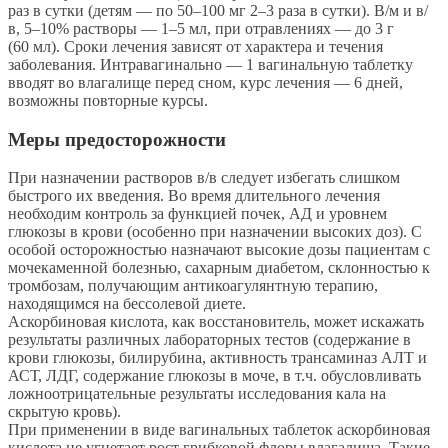
раз в сутки (детям — по 50–100 мг 2–3 раза в сутки). В/м и в/
в, 5–10% растворы — 1–5 мл, при отравлениях — до 3 г
(60 мл). Сроки лечения зависят от характера и течения
заболевания. Интравагинально — 1 вагинальную таблетку
вводят во влагалище перед сном, курс лечения — 6 дней,
возможны повторные курсы.
Меры предосторожности
При назначении растворов в/в следует избегать слишком
быстрого их введения. Во время длительного лечения
необходим контроль за функцией почек, АД и уровнем
глюкозы в крови (особенно при назначении высоких доз). С
особой осторожностью назначают высокие дозы пациентам с
мочекаменной болезнью, сахарным диабетом, склонностью к
тромбозам, получающим антикоагулянтную терапию,
находящимся на бессолевой диете.
Аскорбиновая кислота, как восстановитель, может искажать
результаты различных лабораторных тестов (содержание в
крови глюкозы, билирубина, активность трансаминаз АЛТ и
АСТ, ЛДГ, содержание глюкозы в моче, в т.ч. обусловливать
ложноотрицательные результаты исследования кала на
скрытую кровь).
При применении в виде вагинальных таблеток аскорбиновая
кислота не угнетает рост грибковой флоры влагалища. Такие