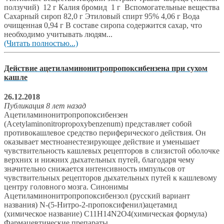
ползучий) 12 г Калия бромид 1 г Вспомогательные вещества
Сахарный сироп 82,0 г Этиловый спирт 95% 4,06 г Вода
очищенная 0,94 г В составе сиропа содержится сахар, что
необходимо учитывать людям...
(Читать полностью...)
Действие ацетиламинонитропропоксибензена при сухом
кашле
26.12.2018
Публикация 8 лет назад
Ацетиламинонитропропоксибензен
(Acetylaminonitropropoxybenzenum) представляет собой
противокашлевое средство периферического действия. Он
оказывает местноанестезирующее действие и уменьшает
чувствительность кашлевых рецепторов в слизистой оболочке
верхних и нижних дыхательных путей, благодаря чему
значительно снижается интенсивность импульсов от
чувствительных рецепторов дыхательных путей к кашлевому
центру головного мозга. Синонимы
Ацетиламинонитропропоксибензол (русский вариант
названия) N-(5-Нитро-2-пропоксифенил)ацетамид
(химическое название) C11H14N2O4(химическая формула)
Фармацевтические препараты