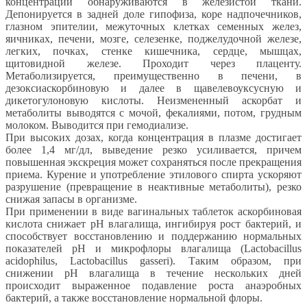
концентрации обнаруживаются в железистой ткани.
Депонируется в задней доле гипофиза, коре надпочечников,
глазном эпителии, межуточных клетках семенных желез,
яичниках, печени, мозге, селезенке, поджелудочной железе,
легких, почках, стенке кишечника, сердце, мышцах,
щитовидной железе. Проходит через плаценту.
Метаболизируется, преимущественно в печени, в
дезоксиаскорбиновую и далее в щавелевоуксусную и
дикетогулоновую кислоты. Неизмененный аскорбат и
метаболиты выводятся с мочой, фекалиями, потом, грудным
молоком. Выводится при гемодиализе.
При высоких дозах, когда концентрация в плазме достигает
более 1,4 мг/дл, выведение резко усиливается, причем
повышенная экскреция может сохраняться после прекращения
приема. Курение и употребление этилового спирта ускоряют
разрушение (превращение в неактивные метаболиты), резко
снижая запасы в организме.
При применении в виде вагинальных таблеток аскорбиновая
кислота снижает pH влагалища, ингибируя рост бактерий, и
способствует восстановлению и поддержанию нормальных
показателей pH и микрофлоры влагалища (Lactobacillus
acidophilus, Lactobacillus gasseri). Таким образом, при
снижении pH влагалища в течение нескольких дней
происходит выраженное подавление роста анаэробных
бактерий, а также восстановление нормальной флоры.