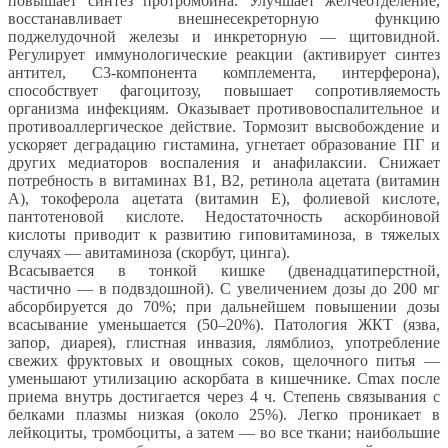
повышает синтез протромбина. Улучшает желчеотделение,
восстанавливает внешнесекреторную функцию
поджелудочной железы и инкреторную — щитовидной.
Регулирует иммунологические реакции (активирует синтез
антител, С3-компонента комплемента, интерферона),
способствует фагоцитозу, повышает сопротивляемость
организма инфекциям. Оказывает противовоспалительное и
противоаллергическое действие. Тормозит высвобождение и
ускоряет деградацию гистамина, угнетает образование ПГ и
других медиаторов воспаления и анафилаксии. Снижает
потребность в витаминах В1, В2, ретинола ацетата (витамин
А), токоферола ацетата (витамин Е), фолиевой кислоте,
пантотеновой кислоте. Недостаточность аскорбиновой
кислоты приводит к развитию гиповитаминоза, в тяжелых
случаях — авитаминоза (скорбут, цинга).
Всасывается в тонкой кишке (двенадцатиперстной,
частично — в подвздошной). С увеличением дозы до 200 мг
абсорбируется до 70%; при дальнейшем повышении дозы
всасывание уменьшается (50–20%). Патология ЖКТ (язва,
запор, диарея), глистная инвазия, лямблиоз, употребление
свежих фруктовых и овощных соков, щелочного питья —
уменьшают утилизацию аскорбата в кишечнике. Cmax после
приема внутрь достигается через 4 ч. Степень связывания с
белками плазмы низкая (около 25%). Легко проникает в
лейкоциты, тромбоциты, а затем — во все ткани; наибольшие