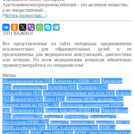
Ацетиламинонитропропоксибензен - это активное вещество,
а не лекарственный...
(Читать полностью...)
ЭТО ВАЖНО!
Все представленные на сайте материалы предназначены
исключительно для образовательных целей и не
предназначены для медицинских консультаций, диагностики
или лечения. По всем медицинским вопросам обязательно
проконсультируйтесь со специалистом!
Метки
Анальгин
Абдоминальная боль
(50)
Аллергия на НПВС
(49)
(66)
Аскофен
(65)
Аспирин
(67)
Ангиопротекторы
(30)
Ацеклофенак
(65)
Ацетилсалициловая кислота
(65)
Аэртал
(62)
Баралгин
(63)
Брал
(61)
Влияние НПВС на кровь
(50)
Влияние пищи на НПВС
(50)
Возрастные ограничения НПВС
Вольтарен
(63)
Диклофенак
(48)
Время действия НПВП
(47)
(65)
Дротаверин
(39)
Ибуклин
(26)
Ибупрофен
(29)
Индометацин
(27)
Инструкции НПВС
(50)
Кетонал
(27)
Кетопрофен
(28)
Кеторол
(26)
МИГ
(26)
НПВС и алкоголь
(50)
НПВС и антибиотики
(50)
НПВС и
давление
(50)
НПВС при ОРВИ
(50)
НПВС при беременности и