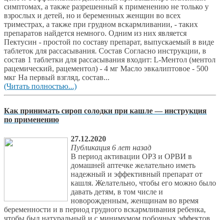
симптомах, а также разрешенный к применению не только у
взрослых и детей, но и беременных женщин во всех
триместрах, а также при грудном вскармливании, - таких
препаратов найдется немного. Одним из них является
Пектусин - простой по составу препарат, выпускаемый в виде
таблеток для рассасывания. Состав Согласно инструкции, в
состав 1 таблетки для рассасывания входит: L-Ментол (ментол
рацемический, рацементол) - 4 мг Масло эвкалиптовое - 500
мкг На первый взгляд, состав...
(Читать полностью...)
Как принимать сироп солодки при кашле — инструкция
по применению
27.12.2020
Публикация 6 лет назад
В период активации ОРЗ и ОРВИ в
домашней аптечке желательно иметь
надежный и эффективный препарат от
кашля. Желательно, чтобы его можно было
давать детям, в том числе и
новорожденным, женщинам во время
беременности и в период грудного вскармливания ребенка,
чтобы был натуральный и с минимумом побочных эффектов.