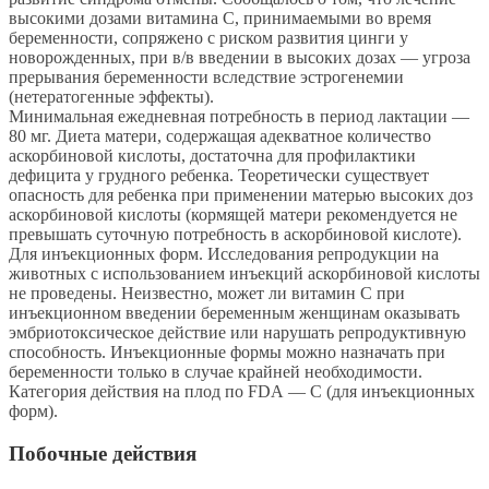
высокими дозами витамина С, принимаемыми во время
беременности, сопряжено с риском развития цинги у
новорожденных, при в/в введении в высоких дозах — угроза
прерывания беременности вследствие эстрогенемии
(нетератогенные эффекты).
Минимальная ежедневная потребность в период лактации —
80 мг. Диета матери, содержащая адекватное количество
аскорбиновой кислоты, достаточна для профилактики
дефицита у грудного ребенка. Теоретически существует
опасность для ребенка при применении матерью высоких доз
аскорбиновой кислоты (кормящей матери рекомендуется не
превышать суточную потребность в аскорбиновой кислоте).
Для инъекционных форм. Исследования репродукции на
животных с использованием инъекций аскорбиновой кислоты
не проведены. Неизвестно, может ли витамин С при
инъекционном введении беременным женщинам оказывать
эмбриотоксическое действие или нарушать репродуктивную
способность. Инъекционные формы можно назначать при
беременности только в случае крайней необходимости.
Категория действия на плод по FDA — C (для инъекционных
форм).
Побочные действия