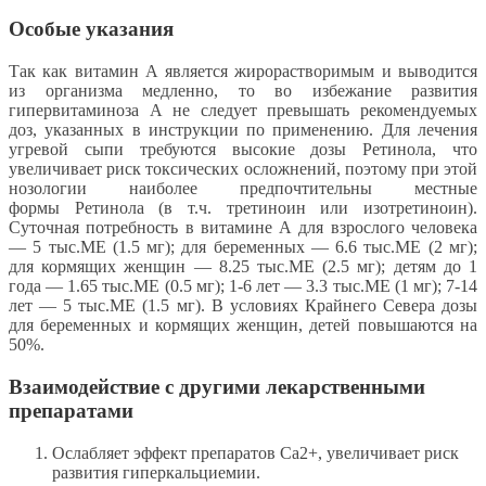
Особые указания
Так как витамин А является жирорастворимым и выводится
из организма медленно, то во избежание развития
гипервитаминоза А не следует превышать рекомендуемых
доз, указанных в инструкции по применению. Для лечения
угревой сыпи требуются высокие дозы Ретинола, что
увеличивает риск токсических осложнений, поэтому при этой
нозологии наиболее предпочтительны местные
формы Ретинола (в т.ч. третиноин или изотретиноин).
Суточная потребность в витамине А для взрослого человека
— 5 тыс.МЕ (1.5 мг); для беременных — 6.6 тыс.МЕ (2 мг);
для кормящих женщин — 8.25 тыс.МЕ (2.5 мг); детям до 1
года — 1.65 тыс.МЕ (0.5 мг); 1-6 лет — 3.3 тыс.МЕ (1 мг); 7-14
лет — 5 тыс.МЕ (1.5 мг). В условиях Крайнего Севера дозы
для беременных и кормящих женщин, детей повышаются на
50%.
Взаимодействие с другими лекарственными
препаратами
Ослабляет эффект препаратов Ca2+, увеличивает риск
развития гиперкальциемии.