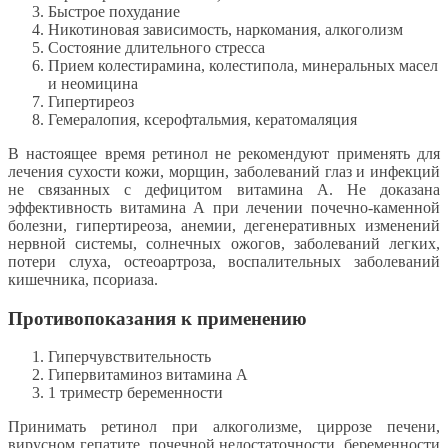
Быстрое похудание
Никотиновая зависимость, наркомания, алкоголизм
Состояние длительного стресса
Прием колестирамина, колестипола, минеральных масел
и неомицина
Гипертиреоз
Гемералопия, ксерофтальмия, кератомаляция
В настоящее время ретинол не рекомендуют применять для
лечения сухости кожи, морщин, заболеваний глаз и инфекций
не связанных с дефицитом витамина А. Не доказана
эффективность витамина А при лечении почечно-каменной
болезни, гипертиреоза, анемии, дегенеративных изменений
нервной системы, солнечных ожогов, заболеваний легких,
потери слуха, остеоартроза, воспалительных заболеваний
кишечника, псориаза.
Противопоказания к применению
Гиперчувствительность
Гипервитаминоз витамина A
1 триместр беременности
Принимать ретинол при алкоголизме, циррозе печени,
вирусном гепатите, почечной недостаточности, беременности