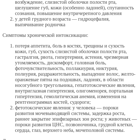
возбуждение, слизистой оболочки полости рта,
шелушение губ, кожи (особенно ладоней), спутанность
сознания, повышение внутричерепного давления
у детей грудного возраста — гидроцефалия,
выпячивание родничка
Симптомы хронической интоксикации:
потеря аппетита, боль в костях, трещины и сухость
кожи, губ, сухость слизистой оболочки полости рта,
гастралгия, рвота, гипертермия, астения, чрезмерная
утомляемость, дискомфорт, головная боль,
фоточувствительность, поллакиурия, никтурия,
полиурия, раздражительность, выпадение волос, желто-
оранжевые пятна на подошвах, ладонях, в области
носогубного треугольника, гепатотоксические явления,
внутриглазная гипертензия, олигоменорея, портальная
гипертензия, гемолитическая анемия, изменения на
рентгенограммах костей, судороги;
фетотоксические явления: у человека — пороки
развития мочевыводящей системы, задержка роста,
раннее закрытие эпифизарных зон роста; у животных —
пороки развития ЦНС, позвоночника, грудной клетки,
сердца, глаз, верхнего неба, мочеполовой системы.