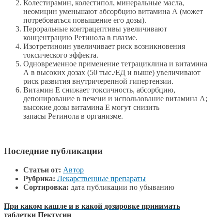
Колестирамин, колестипол, минеральные масла,
неомицин уменьшают абсорбцию витамина А (может
потребоваться повышение его дозы).
Пероральные контрацептивы увеличивают
концентрацию Ретинола в плазме.
Изотретиноин увеличивает риск возникновения
токсического эффекта.
Одновременное применение тетрациклина и витамина
А в высоких дозах (50 тыс./ЕД и выше) увеличивают
риск развития внутричерепной гипертензии.
Витамин Е снижает токсичность, абсорбцию,
депонирование в печени и использование витамина А;
высокие дозы витамина Е могут снизить
запасы Ретинола в организме.
Последние публикации
Статьи от:
Автор
Рубрика:
Лекарственные препараты
Сортировка:
дата публикации по убыванию
При каком кашле и в какой дозировке принимать
таблетки Пектусин