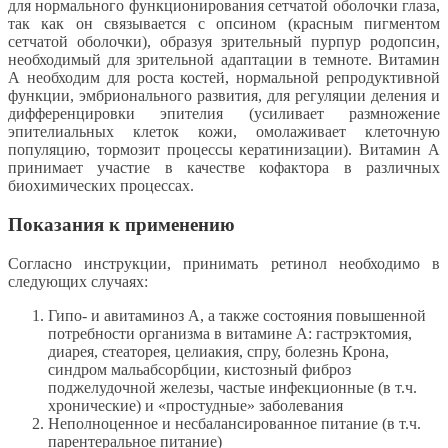
для нормального функционирования сетчатой оболочки глаза,
так как он связывается с опсином (красным пигментом
сетчатой оболочки), образуя зрительный пурпур родопсин,
необходимый для зрительной адаптации в темноте. Витамин
А необходим для роста костей, нормальной репродуктивной
функции, эмбрионального развития, для регуляции деления и
дифференцировки эпителия (усиливает размножение
эпителиальных клеток кожи, омолаживает клеточную
популяцию, тормозит процессы кератинизации). Витамин А
принимает участие в качестве кофактора в различных
биохимических процессах.
Показания к применению
Согласно инструкции, принимать ретинол необходимо в
следующих случаях:
Гипо- и авитаминоз A, а также состояния повышенной
потребности организма в витамине А: гастрэктомия,
диарея, стеаторея, целиакия, спру, болезнь Крона,
синдром мальабсорбции, кистозный фиброз
поджелудочной железы, частые инфекционные (в т.ч.
хронические) и «простудные» заболевания
Неполноценное и несбалансированное питание (в т.ч.
парентеральное питание)