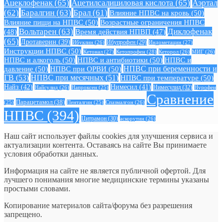
Ацеклофенак
(65)
Ацетилсалициловая кислота
(65)
Аэртал
(62)
Баралгин
(63)
Брал
(61)
Влияние НПВС на кровь
(50)
Влияние пищи на НПВС
(50)
Возрастные ограничения НПВС
Вольтарен
(63)
Диклофенак
(48)
Время действия НПВП
(47)
(65)
Дротаверин
(39)
Ибуклин
(26)
Ибупрофен
(29)
Индометацин
(27)
Инструкции НПВС
(50)
Кетонал
(27)
Кетопрофен
(28)
Кеторол
(26)
МИГ
(26)
НПВС и алкоголь
(50)
НПВС и антибиотики
(50)
НПВС и
давление
(50)
НПВС при ОРВИ
(50)
НПВС при беременности и
ГВ
(53)
НПВС при месячных
(51)
НПВС при температуре
(50)
Найз
(42)
Нимесил
(41)
Нимесулид
(32)
Найсулид
(26)
Напроксен
(25)
Нурофен
Сравнение
Парацетамол
(38)
Спазмалгон
(26)
(25)
Пенталгин
(25)
НПВС
(394)
Цитрамон
(30)
аскорутин
(26)
Наш сайт использует файлы cookies для улучшения сервиса и
актуализации контента. Оставаясь на сайте Вы принимаете
условия обработки данных.
Информация на сайте не является публичной офертой. Для
лучшего понимания многие медицинские термины указаны
простыми словами.
Копирование материалов сайта/форума без разрешения
запрещено.