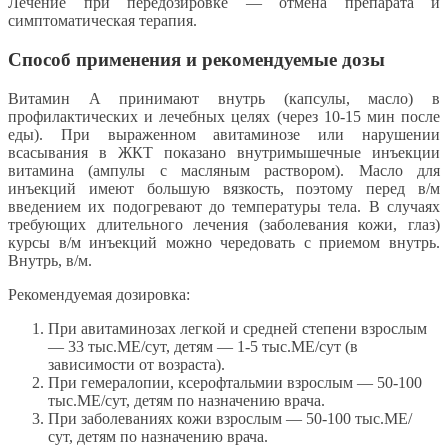
Лечение при передозировке — отмена препарата и
симптоматическая терапия.
Способ применения и рекомендуемые дозы
Витамин А принимают внутрь (капсулы, масло) в
профилактических и лечебных целях (через 10-15 мин после
еды). При выраженном авитаминозе или нарушении
всасывания в ЖКТ показано внутримышечные инъекции
витамина (ампулы с масляным раствором). Масло для
инъекций имеют большую вязкость, поэтому перед в/м
введением их подогревают до температуры тела. В случаях
требующих длительного лечения (заболевания кожи, глаз)
курсы в/м инъекций можно чередовать с приемом внутрь.
Внутрь, в/м.
Рекомендуемая дозировка:
При авитаминозах легкой и средней степени взрослым
— 33 тыс.МЕ/сут, детям — 1-5 тыс.МЕ/сут (в
зависимости от возраста).
При гемералопии, ксерофтальмии взрослым — 50-100
тыс.МЕ/сут, детям по назначению врача.
При заболеваниях кожи взрослым — 50-100 тыс.МЕ/
сут, детям по назначению врача.