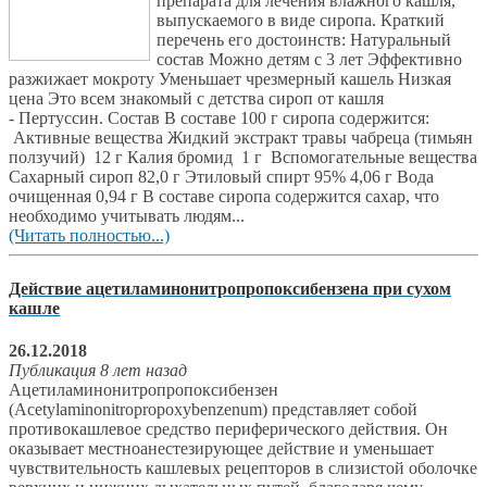
препарата для лечения влажного кашля,
выпускаемого в виде сиропа. Краткий
перечень его достоинств: Натуральный
состав Можно детям с 3 лет Эффективно
разжижает мокроту Уменьшает чрезмерный кашель Низкая
цена Это всем знакомый с детства сироп от кашля
- Пертуссин. Состав В составе 100 г сиропа содержится:
Активные вещества Жидкий экстракт травы чабреца (тимьян
ползучий) 12 г Калия бромид 1 г Вспомогательные вещества
Сахарный сироп 82,0 г Этиловый спирт 95% 4,06 г Вода
очищенная 0,94 г В составе сиропа содержится сахар, что
необходимо учитывать людям...
(Читать полностью...)
Действие ацетиламинонитропропоксибензена при сухом
кашле
26.12.2018
Публикация 8 лет назад
Ацетиламинонитропропоксибензен
(Acetylaminonitropropoxybenzenum) представляет собой
противокашлевое средство периферического действия. Он
оказывает местноанестезирующее действие и уменьшает
чувствительность кашлевых рецепторов в слизистой оболочке