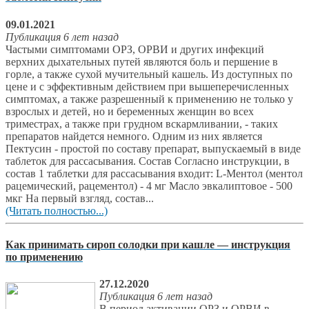
09.01.2021
Публикация 6 лет назад
Частыми симптомами ОРЗ, ОРВИ и других инфекций
верхних дыхательных путей являются боль и першение в
горле, а также сухой мучительный кашель. Из доступных по
цене и с эффективным действием при вышеперечисленных
симптомах, а также разрешенный к применению не только у
взрослых и детей, но и беременных женщин во всех
триместрах, а также при грудном вскармливании, - таких
препаратов найдется немного. Одним из них является
Пектусин - простой по составу препарат, выпускаемый в виде
таблеток для рассасывания. Состав Согласно инструкции, в
состав 1 таблетки для рассасывания входит: L-Ментол (ментол
рацемический, рацементол) - 4 мг Масло эвкалиптовое - 500
мкг На первый взгляд, состав...
(Читать полностью...)
Как принимать сироп солодки при кашле — инструкция
по применению
27.12.2020
Публикация 6 лет назад
В период активации ОРЗ и ОРВИ в