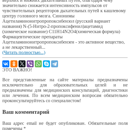
верхних и нижних дыхательных путей, благодаря чему
значительно снижается интенсивность импульсов от
чувствительных рецепторов дыхательных путей к кашлевому
центру головного мозга. Синонимы
Ацетиламинонитропропоксибензол (русский вариант
названия) N-(5-Нитро-2-пропоксифенил)ацетамид
(химическое название) C11H14N2O4(химическая формула)
Фармацевтические препараты
Ацетиламинонитропропоксибензен - это активное вещество,
а не лекарственный...
(Читать полностью...)
ЭТО ВАЖНО!
Все представленные на сайте материалы предназначены
исключительно для образовательных целей и не
предназначены для медицинских консультаций, диагностики
или лечения. По всем медицинским вопросам обязательно
проконсультируйтесь со специалистом!
Ваш комментарий
Ваш адрес email не будет опубликован.
Обязательные поля
помечены
*