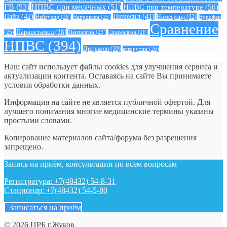
ГВ
(53)
НПВС при месячных
(51)
НПВС при температуре
(50)
Найз
(42)
Нимесил
(41)
Нимесулид
(32)
Найсулид
(26)
Напроксен
(25)
Нурофен
Сравнение
Парацетамол
(38)
Спазмалгон
(26)
(25)
Пенталгин
(25)
НПВС
(394)
Цитрамон
(30)
аскорутин
(26)
Наш сайт использует файлы cookies для улучшения сервиса и
актуализации контента. Оставаясь на сайте Вы принимаете
условия обработки данных.
Информация на сайте не является публичной офертой. Для
лучшего понимания многие медицинские термины указаны
простыми словами.
Копирование материалов сайта/форума без разрешения
запрещено.
Запись на приём, консультации по всем вопросам
Регистратура: +7(48432) 54-8-31
Стационар: +7(48432) 54-5-80
Записаться на приём
© 2026 ЦРБ г.Жуков