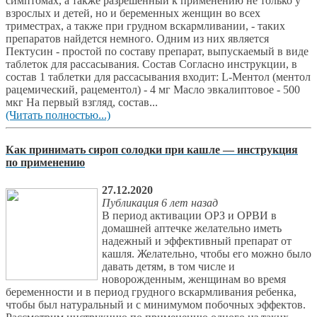
симптомах, а также разрешенный к применению не только у
взрослых и детей, но и беременных женщин во всех
триместрах, а также при грудном вскармливании, - таких
препаратов найдется немного. Одним из них является
Пектусин - простой по составу препарат, выпускаемый в виде
таблеток для рассасывания. Состав Согласно инструкции, в
состав 1 таблетки для рассасывания входит: L-Ментол (ментол
рацемический, рацементол) - 4 мг Масло эвкалиптовое - 500
мкг На первый взгляд, состав...
(Читать полностью...)
Как принимать сироп солодки при кашле — инструкция
по применению
27.12.2020
Публикация 6 лет назад
В период активации ОРЗ и ОРВИ в
домашней аптечке желательно иметь
надежный и эффективный препарат от
кашля. Желательно, чтобы его можно было
давать детям, в том числе и
новорожденным, женщинам во время
беременности и в период грудного вскармливания ребенка,
чтобы был натуральный и с минимумом побочных эффектов.