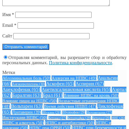
Имя
*
Email
*
Сайт
Отправляя комментарий, вы разрешаете сбор и обработку
персональных данных.
Политика конфиденциальности
.
Метки
Анальгин
Абдоминальная боль
(50)
Аллергия на НПВС
(49)
(66)
Аскофен
(65)
Аспирин
(67)
Ангиопротекторы
(30)
Ацеклофенак
(65)
Ацетилсалициловая кислота
(65)
Аэртал
(62)
Баралгин
(63)
Брал
(61)
Влияние НПВС на кровь
(50)
Влияние пищи на НПВС
(50)
Возрастные ограничения НПВС
Вольтарен
(63)
Диклофенак
(48)
Время действия НПВП
(47)
(65)
Дротаверин
(39)
Ибуклин
(26)
Ибупрофен
(29)
Индометацин
(27)
Инструкции НПВС
(50)
Кетонал
(27)
Кетопрофен
(28)
Кеторол
(26)
МИГ
(26)
НПВС и алкоголь
(50)
НПВС и антибиотики
(50)
НПВС и
давление
(50)
НПВС при ОРВИ
(50)
НПВС при беременности и