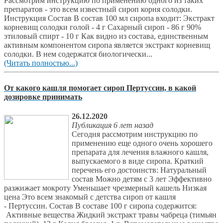
Рассмотрим инструкцию по применению одного из таких
препаратов - это всем известный сироп корня солодки.
Инструкция Состав В состав 100 мл сиропа входит: Экстракт
корневищ солодки голой - 4 г Сахарный сироп - 86 г 90%
этиловый спирт - 10 г Как видно из состава, единственным
активным компонентом сиропа является экстракт корневищ
солодки. В нем содержатся биологически...
(Читать полностью...)
От какого кашля помогает сироп Пертуссин, в какой
дозировке принимать
26.12.2020
Публикация 6 лет назад
Сегодня рассмотрим инструкцию по
применению еще одного очень хорошего
препарата для лечения влажного кашля,
выпускаемого в виде сиропа. Краткий
перечень его достоинств: Натуральный
состав Можно детям с 3 лет Эффективно
разжижает мокроту Уменьшает чрезмерный кашель Низкая
цена Это всем знакомый с детства сироп от кашля
- Пертуссин. Состав В составе 100 г сиропа содержится:
Активные вещества Жидкий экстракт травы чабреца (тимьян