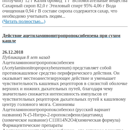
ползучий) 12 г Калия бромид 1 г Вспомогательные вещества
Сахарный сироп 82,0 г Этиловый спирт 95% 4,06 г Вода
очищенная 0,94 г В составе сиропа содержится сахар, что
необходимо учитывать людям...
(Читать полностью...)
Действие ацетиламинонитропропоксибензена при сухом
кашле
26.12.2018
Публикация 8 лет назад
Ацетиламинонитропропоксибензен
(Acetylaminonitropropoxybenzenum) представляет собой
противокашлевое средство периферического действия. Он
оказывает местноанестезирующее действие и уменьшает
чувствительность кашлевых рецепторов в слизистой оболочке
верхних и нижних дыхательных путей, благодаря чему
значительно снижается интенсивность импульсов от
чувствительных рецепторов дыхательных путей к кашлевому
центру головного мозга. Синонимы
Ацетиламинонитропропоксибензол (русский вариант
названия) N-(5-Нитро-2-пропоксифенил)ацетамид
(химическое название) C11H14N2O4(химическая формула)
Фармацевтические препараты