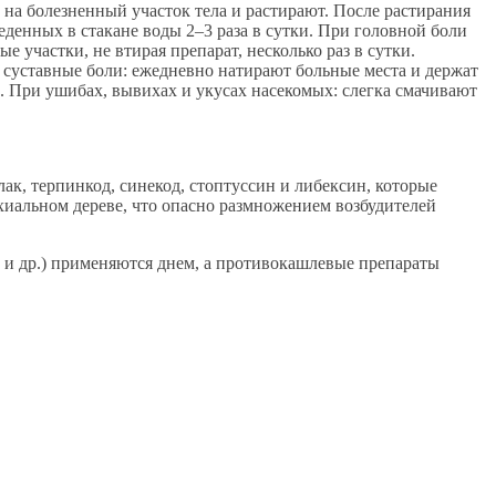
т на болезненный участок тела и растирают. После растирания
веденных в стакане воды 2–3 раза в сутки. При головной боли
 участки, не втирая препарат, несколько раз в сутки.
и суставные боли: ежедневно натирают больные места и держат
м). При ушибах, вывихах и укусах насекомых: слегка смачивают
к, терпинкод, синекод, стоптуссин и либексин, которые
хиальном дереве, что опасно размножением возбудителей
и др.) применяются днем, а противокашлевые препараты