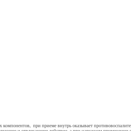
ных компонентов, при приеме внутрь оказывает противовоспалите
зирующее и отвлекающее действие, а при наружном применении