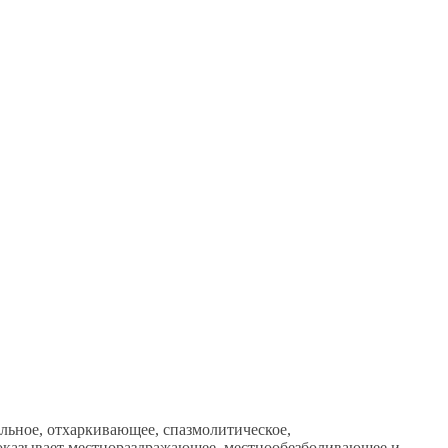
льное, отхаркивающее, спазмолитическое,
 оказывает местнораздражающее, местнообезболивающее и