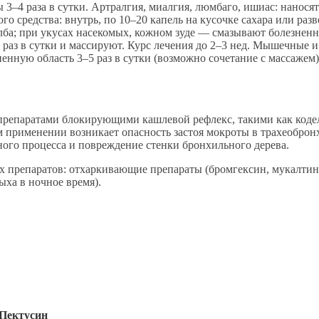
ы 3–4 раза в сутки. Артралгия, миалгия, люмбаго, ишиас: нанося
го средства: внутрь, по 10–20 капель на кусочке сахара или раз
ба; при укусах насекомых, кожном зуде — смазывают болезненные
5 раз в сутки и массируют. Курс лечения до 2–3 нед. Мышечные 
зненную область 3–5 раз в сутки (возможно сочетание с массаже
репаратами блокирующими кашлевой рефлекс, такими как кодела
 применении возникает опасность застоя мокроты в трахеоброн
ного процесса и повреждение стенки бронхильного дерева.
препаратов: отхаркивающие препараты (бромгексин, мукалтин 
ыха в ночное время).
 Пектусин