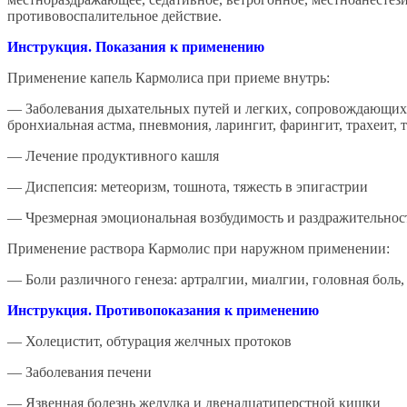
противовоспалительное действие.
Инструкция. Показания к применению
Применение капель Кармолиса при приеме внутрь:
— Заболевания дыхательных путей и легких, сопровождающихс
бронхиальная астма, пневмония, ларингит, фарингит, трахеит, 
— Лечение продуктивного кашля
— Диспепсия: метеоризм, тошнота, тяжесть в эпигастрии
— Чрезмерная эмоциональная возбудимость и раздражительност
Применение раствора Кармолис при наружном применении:
— Боли различного генеза: артралгии, миалгии, головная боль
Инструкция. Противопоказания к применению
— Холецистит, обтурация желчных протоков
— Заболевания печени
— Язвенная болезнь желудка и двенадцатиперстной кишки