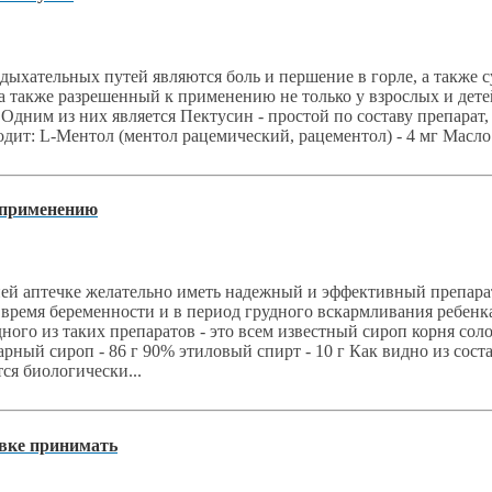
хательных путей являются боль и першение в горле, а также с
также разрешенный к применению не только у взрослых и детей
 Одним из них является Пектусин - простой по составу препарат
одит: L-Ментол (ментол рацемический, рацементол) - 4 мг Масло э
 применению
 аптечке желательно иметь надежный и эффективный препарат о
время беременности и в период грудного вскармливания ребенк
го из таких препаратов - это всем известный сироп корня соло
арный сироп - 86 г 90% этиловый спирт - 10 г Как видно из со
ся биологически...
овке принимать