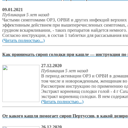
09.01.2021
Публикация 5 лет назад
Частыми симптомами ОРЗ, ОРВИ и других инфекций верхних ды
эффективным действием при вышеперечисленных симптомах, а 
грудном вскармливании, - таких препаратов найдется немного.
Согласно инструкции, в состав 1 таблетки для рассасывания вх
(Читать полностью...)
Как принимать сироп солодки при кашле — инструкция по
27.12.2020
Публикация 5 лет назад
В период активации ОРЗ и ОРВИ в домашней
том числе и новорожденным, женщинам во 
Рассмотрим инструкцию по применению одно
Экстракт корневищ солодки голой - 4 г Сах
экстракт корневищ солодки. В нем содержат
(Читать полностью...)
От какого кашля помогает сироп Пертуссин, в какой дозир
26.12.2020