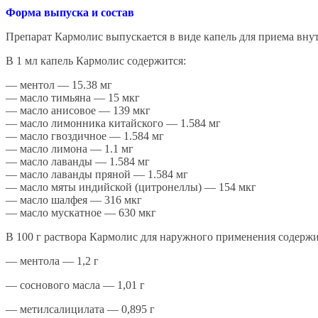
Форма выпуска и состав
Препарат Кармолис выпускается в виде капель для приема внутр
В 1 мл капель Кармолис содержится:
— ментол — 15.38 мг
— масло тимьяна — 15 мкг
— масло анисовое — 139 мкг
— масло лимонника китайского — 1.584 мг
— масло гвоздичное — 1.584 мг
— масло лимона — 1.1 мг
— масло лаванды — 1.584 мг
— масло лаванды пряной — 1.584 мг
— масло мяты индийской (цитронеллы) — 154 мкг
— масло шалфея — 316 мкг
— масло мускатное — 630 мкг
В 100 г раствора Кармолис для наружного применения содержи
— ментола — 1,2 г
— соснового масла — 1,01 г
— метилсалицилата — 0,895 г