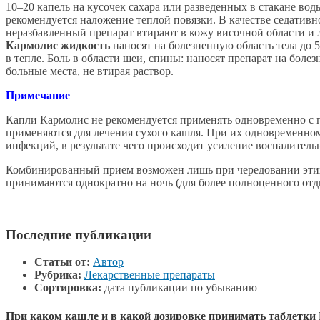
10–20 капель на кусочек сахара или разведенных в стакане вод
рекомендуется наложение теплой повязки. В качестве седативно
неразбавленный препарат втирают в кожу височной области и л
Кармолис жидкость
наносят на болезненную область тела до 
в тепле. Боль в области шеи, спины: наносят препарат на боле
больные места, не втирая раствор.
Примечание
Капли Кармолис не рекомендуется применять одновременно с п
применяются для лечения сухого кашля. При их одновременном
инфекций, в результате чего происходит усиление воспалитель
Комбинированный прием возможен лишь при чередовании этих 
принимаются однократно на ночь (для более полноценного отд
Последние публикации
Статьи от:
Автор
Рубрика:
Лекарственные препараты
Сортировка:
дата публикации по убыванию
При каком кашле и в какой дозировке принимать таблетки