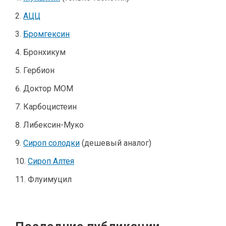
АЦЦ
Бромгексин
Бронхикум
Гербион
Доктор МОМ
Карбоцистеин
Либексин-Муко
Сироп солодки
(дешевый аналог)
Сироп Алтея
Флуимуцил