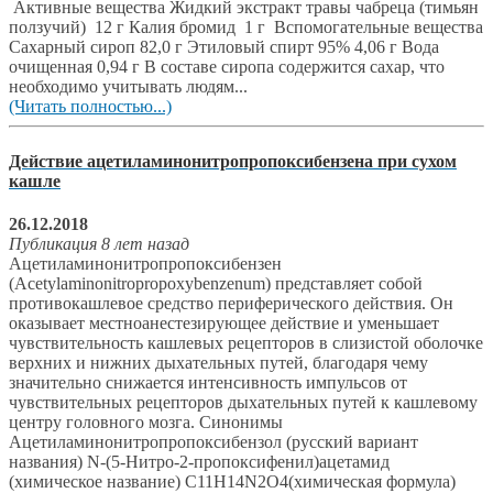
Активные вещества Жидкий экстракт травы чабреца (тимьян
ползучий) 12 г Калия бромид 1 г Вспомогательные вещества
Сахарный сироп 82,0 г Этиловый спирт 95% 4,06 г Вода
очищенная 0,94 г В составе сиропа содержится сахар, что
необходимо учитывать людям...
(Читать полностью...)
Действие ацетиламинонитропропоксибензена при сухом
кашле
26.12.2018
Публикация 8 лет назад
Ацетиламинонитропропоксибензен
(Acetylaminonitropropoxybenzenum) представляет собой
противокашлевое средство периферического действия. Он
оказывает местноанестезирующее действие и уменьшает
чувствительность кашлевых рецепторов в слизистой оболочке
верхних и нижних дыхательных путей, благодаря чему
значительно снижается интенсивность импульсов от
чувствительных рецепторов дыхательных путей к кашлевому
центру головного мозга. Синонимы
Ацетиламинонитропропоксибензол (русский вариант
названия) N-(5-Нитро-2-пропоксифенил)ацетамид
(химическое название) C11H14N2O4(химическая формула)