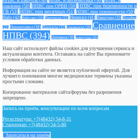
НПВС и алкоголь
(50)
НПВС и антибиотики
(50)
НПВС и
давление
(50)
НПВС при ОРВИ
(50)
НПВС при беременности и
ГВ
(53)
НПВС при месячных
(51)
НПВС при температуре
(50)
Найз
(42)
Нимесил
(41)
Нимесулид
(32)
Найсулид
(26)
Напроксен
(25)
Нурофен
Сравнение
Парацетамол
(38)
Спазмалгон
(26)
(25)
Пенталгин
(25)
НПВС
(394)
Цитрамон
(30)
аскорутин
(26)
Наш сайт использует файлы cookies для улучшения сервиса и
актуализации контента. Оставаясь на сайте Вы принимаете
условия обработки данных.
Информация на сайте не является публичной офертой. Для
лучшего понимания многие медицинские термины указаны
простыми словами.
Копирование материалов сайта/форума без разрешения
запрещено.
Запись на приём, консультации по всем вопросам
Регистратура: +7(48432) 54-8-31
Стационар: +7(48432) 54-5-80
Записаться на приём