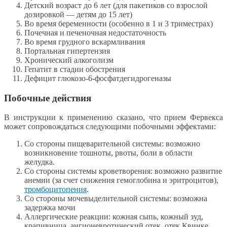
Детский возраст до 6 лет (для пакетиков со взрослой
дозировкой — детям до 15 лет)
Во время беременности (особенно в 1 и 3 триместрах)
Почечная и печеночная недостаточность
Во время грудного вскармливания
Портальная гипертензия
Хронический алкоголизм
Гепатит в стадии обострения
Дефицит глюкозо-6-фосфатдегидрогеназы
Побочные действия
В инструкции к применению сказано, что прием Фервекса
может сопровождаться следующими побочными эффектами:
Со стороны пищеварительной системы: возможно
возникновение тошноты, рвоты, боли в области
желудка.
Со стороны системы кроветворения: возможно развитие
анемии (за счет снижения гемоглобина и эритроцитов),
тромбоцитопения
.
Со стороны мочевыделительной системы: возможна
задержка мочи
Аллергические реакции: кожная сыпь, кожный зуд,
крапивница, ангионевротический отек, отек Квинке.