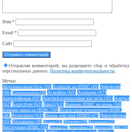
Имя
*
Email
*
Сайт
Отправляя комментарий, вы разрешаете сбор и обработку
персональных данных.
Политика конфиденциальности
.
Метки
Анальгин
Абдоминальная боль
(50)
Аллергия на НПВС
(49)
(66)
Аскофен
(65)
Аспирин
(67)
Ангиопротекторы
(30)
Ацеклофенак
(65)
Ацетилсалициловая кислота
(65)
Аэртал
(62)
Баралгин
(63)
Брал
(61)
Влияние НПВС на кровь
(50)
Влияние пищи на НПВС
(50)
Возрастные ограничения НПВС
Вольтарен
(63)
Диклофенак
(48)
Время действия НПВП
(47)
(65)
Дротаверин
(39)
Ибуклин
(26)
Ибупрофен
(29)
Индометацин
(27)
Инструкции НПВС
(50)
Кетонал
(27)
Кетопрофен
(28)
Кеторол
(26)
МИГ
(26)