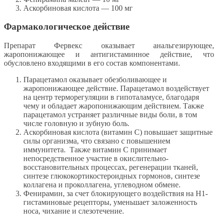
Аскорбиновая кислота — 100 мг
Фармакологическое действие
Препарат Фервекс оказывает анальгезирующее,
жаропонижающее и антигистаминное действие, что
обусловлено входящими в его состав компонентами.
Парацетамол оказывает обезболивающее и
жаропонижающее действие. Парацетамол воздействует
на центр терморегуляции в гипоталамусе, благодаря
чему и обладает жаропонижающим действием. Также
парацетамол устраняет различные виды боли, в том
числе головную и зубную боль.
Аскорбиновая кислота (витамин С) повышает защитные
силы организма, что связано с повышением
иммунитета. Также витамин С принимает
непосредственное участие в окислительно-
восстановительных процессах, регенерации тканей,
синтезе глюкокортикостероидных гормонов, синтезе
коллагена и проколлагена, углеводном обмене.
Фенирамин, за счет блокирующего воздействия на Н1-
гистаминовые рецепторы, уменьшает заложенность
носа, чихание и слезотечение.