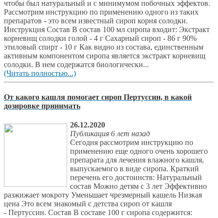
чтобы был натуральный и с минимумом побочных эффектов.
Рассмотрим инструкцию по применению одного из таких
препаратов - это всем известный сироп корня солодки.
Инструкция Состав В состав 100 мл сиропа входит: Экстракт
корневищ солодки голой - 4 г Сахарный сироп - 86 г 90%
этиловый спирт - 10 г Как видно из состава, единственным
активным компонентом сиропа является экстракт корневищ
солодки. В нем содержатся биологически...
(Читать полностью...)
От какого кашля помогает сироп Пертуссин, в какой
дозировке принимать
26.12.2020
Публикация 6 лет назад
Сегодня рассмотрим инструкцию по
применению еще одного очень хорошего
препарата для лечения влажного кашля,
выпускаемого в виде сиропа. Краткий
перечень его достоинств: Натуральный
состав Можно детям с 3 лет Эффективно
разжижает мокроту Уменьшает чрезмерный кашель Низкая
цена Это всем знакомый с детства сироп от кашля
- Пертуссин. Состав В составе 100 г сиропа содержится: