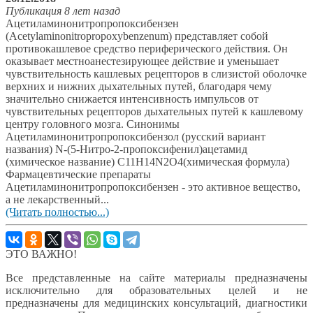
Публикация 8 лет назад
Ацетиламинонитропропоксибензен
(Acetylaminonitropropoxybenzenum) представляет собой
противокашлевое средство периферического действия. Он
оказывает местноанестезирующее действие и уменьшает
чувствительность кашлевых рецепторов в слизистой оболочке
верхних и нижних дыхательных путей, благодаря чему
значительно снижается интенсивность импульсов от
чувствительных рецепторов дыхательных путей к кашлевому
центру головного мозга. Синонимы
Ацетиламинонитропропоксибензол (русский вариант
названия) N-(5-Нитро-2-пропоксифенил)ацетамид
(химическое название) C11H14N2O4(химическая формула)
Фармацевтические препараты
Ацетиламинонитропропоксибензен - это активное вещество,
а не лекарственный...
(Читать полностью...)
ЭТО ВАЖНО!
Все представленные на сайте материалы предназначены
исключительно для образовательных целей и не
предназначены для медицинских консультаций, диагностики