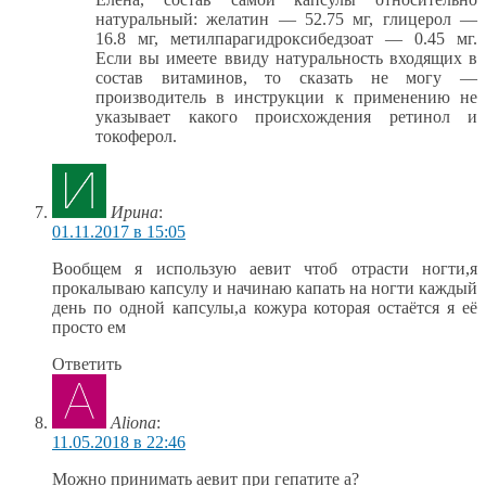
натуральный: желатин — 52.75 мг, глицерол —
16.8 мг, метилпарагидроксибедзоат — 0.45 мг.
Если вы имеете ввиду натуральность входящих в
состав витаминов, то сказать не могу —
производитель в инструкции к применению не
указывает какого происхождения ретинол и
токоферол.
Ирина
:
01.11.2017 в 15:05
Вообщем я использую аевит чтоб отрасти ногти,я
прокалываю капсулу и начинаю капать на ногти каждый
день по одной капсулы,а кожура которая остаётся я её
просто ем
Ответить
Aliona
:
11.05.2018 в 22:46
Можно принимать аевит при гепатите а?