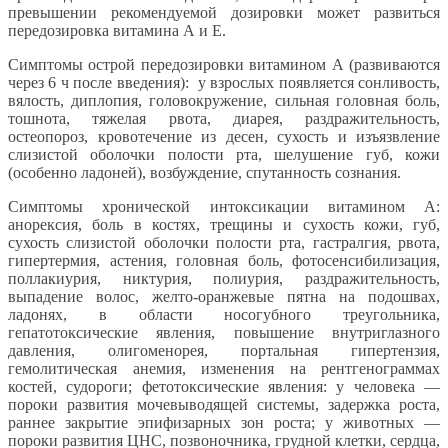
превышении рекомендуемой дозировки может развиться
передозировка витамина А и Е.
Симптомы острой передозировки витамином А (развиваются
через 6 ч после введения): у взрослых появляется сонливость,
вялость, диплопия, головокружение, сильная головная боль,
тошнота, тяжелая рвота, диарея, раздражительность,
остеопороз, кровотечение из десен, сухость и изъязвление
слизистой оболочки полости рта, шелушение губ, кожи
(особенно ладоней), возбуждение, спутанность сознания.
Симптомы хронической интоксикации витамином А:
анорексия, боль в костях, трещины и сухость кожи, губ,
сухость слизистой оболочки полости рта, гастралгия, рвота,
гипертермия, астения, головная боль, фотосенсибилизация,
поллакиурия, никтурия, полиурия, раздражительность,
выпадение волос, желто-оранжевые пятна на подошвах,
ладонях, в области носогубного треугольника,
гепатотоксические явления, повышение внутриглазного
давления, олигоменорея, портальная гипертензия,
гемолитическая анемия, изменения на рентгенограммах
костей, судороги; фетотоксические явления: у человека —
пороки развития мочевыводящей системы, задержка роста,
раннее закрытие эпифизарных зон роста; у животных —
пороки развития ЦНС, позвоночника, грудной клетки, сердца,