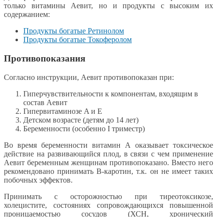
только витамины Аевит, но и продукты с высоким их
содержанием:
Продукты богатые Ретинолом
Продукты богатые Токоферолом
Противопоказания
Согласно инструкции, Аевит противопоказан при:
Гиперчувствительности к компонентам, входящим в
состав Аевит
Гипервитаминозе A и Е
Детском возрасте (детям до 14 лет)
Беременности (особенно I триместр)
Во время беременности витамин А оказывает токсическое
действие на развивающийся плод, в связи с чем применение
Аевит беременным женщинам противопоказано. Вместо него
рекомендовано принимать В-каротин, т.к. он не имеет таких
побочных эффектов.
Принимать с осторожностью при тиреотоксикозе,
холецистите, состояниях сопровождающихся повышенной
проницаемостью сосудов (ХСН, хронический