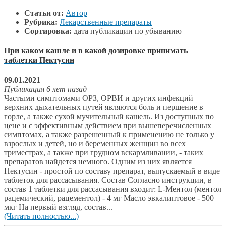
Статьи от:
Автор
Рубрика:
Лекарственные препараты
Сортировка:
дата публикации по убыванию
При каком кашле и в какой дозировке принимать
таблетки Пектусин
09.01.2021
Публикация 6 лет назад
Частыми симптомами ОРЗ, ОРВИ и других инфекций
верхних дыхательных путей являются боль и першение в
горле, а также сухой мучительный кашель. Из доступных по
цене и с эффективным действием при вышеперечисленных
симптомах, а также разрешенный к применению не только у
взрослых и детей, но и беременных женщин во всех
триместрах, а также при грудном вскармливании, - таких
препаратов найдется немного. Одним из них является
Пектусин - простой по составу препарат, выпускаемый в виде
таблеток для рассасывания. Состав Согласно инструкции, в
состав 1 таблетки для рассасывания входит: L-Ментол (ментол
рацемический, рацементол) - 4 мг Масло эвкалиптовое - 500
мкг На первый взгляд, состав...
(Читать полностью...)