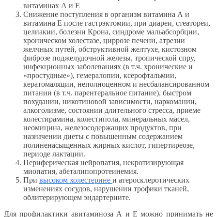
витаминах А и Е
Снижение поступления в организм витамина А и
витамина Е после гастрэктомии, при диареи, стеатореи,
целиакии, болезни Крона, синдроме мальабсорбции,
хроническом холестазе, циррозе печени, атрезии
желчных путей, обструктивной желтухе, кистозном
фиброзе поджелудочной железы, тропической спру,
инфекционных заболеваниях (в т.ч. хронические и
«простудные»), гемералопии, ксерофтальмии,
кератомаляции, неполноценном и несбалансированном
питании (в т.ч. парентеральное питание), быстром
похудании, никотиновой зависимости, наркомании,
алкоголизме, состоянии длительного стресса, приеме
колестирамина, колестипола, минеральных масел,
неомицина, железосодержащих продуктов, при
назначении диеты с повышенным содержанием
полиненасыщенных жирных кислот, гипертиреозе,
периоде лактации.
Периферическая нейропатия, некротизирующая
миопатия, абеталипопротеинемия.
При
высоком холестерине
и атеросклеротических
изменениях сосудов, нарушении трофики тканей,
облитерирующем эндартериите.
Для профилактики авитаминоза А и Е можно принимать не