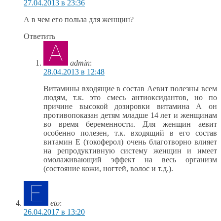
27.04.2013 в 23:36
А в чем его польза для женщин?
Ответить
admin
:
28.04.2013 в 12:48
Витамины входящие в состав Аевит полезны всем
людям, т.к. это смесь антиоксидантов, но по
причине высокой дозировки витамина А он
противопоказан детям младше 14 лет и женщинам
во время беременности. Для женщин аевит
особенно полезен, т.к. входящий в его состав
витамин Е (токоферол) очень благотворно влияет
на репродуктивную систему женщин и имеет
омолаживающий эффект на весь организм
(состояние кожи, ногтей, волос и т.д.).
eto
:
26.04.2017 в 13:20