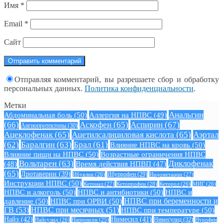
Имя
*
Email
*
Сайт
Отправляя комментарий, вы разрешаете сбор и обработку
персональных данных.
Политика конфиденциальности
.
Метки
Анальгин
Абдоминальная боль
(50)
Аллергия на НПВС
(49)
(66)
Аскофен
(65)
Аспирин
(67)
Ангиопротекторы
(30)
Ацеклофенак
(65)
Ацетилсалициловая кислота
(65)
Аэртал
(62)
Баралгин
(63)
Брал
(61)
Влияние НПВС на кровь
(50)
Влияние пищи на НПВС
(50)
Возрастные ограничения НПВС
Вольтарен
(63)
Диклофенак
(48)
Время действия НПВП
(47)
(65)
Дротаверин
(39)
Ибуклин
(26)
Ибупрофен
(29)
Индометацин
(27)
Инструкции НПВС
(50)
Кетонал
(27)
Кетопрофен
(28)
Кеторол
(26)
МИГ
(26)
НПВС и алкоголь
(50)
НПВС и антибиотики
(50)
НПВС и
давление
(50)
НПВС при ОРВИ
(50)
НПВС при беременности и
ГВ
(53)
НПВС при месячных
(51)
НПВС при температуре
(50)
Найз
(42)
Нимесил
(41)
Нимесулид
(32)
Найсулид
(26)
Напроксен
(25)
Нурофен