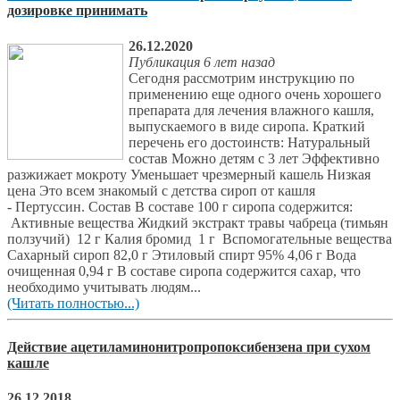
дозировке принимать
26.12.2020
Публикация 6 лет назад
Сегодня рассмотрим инструкцию по
применению еще одного очень хорошего
препарата для лечения влажного кашля,
выпускаемого в виде сиропа. Краткий
перечень его достоинств: Натуральный
состав Можно детям с 3 лет Эффективно
разжижает мокроту Уменьшает чрезмерный кашель Низкая
цена Это всем знакомый с детства сироп от кашля
- Пертуссин. Состав В составе 100 г сиропа содержится:
Активные вещества Жидкий экстракт травы чабреца (тимьян
ползучий) 12 г Калия бромид 1 г Вспомогательные вещества
Сахарный сироп 82,0 г Этиловый спирт 95% 4,06 г Вода
очищенная 0,94 г В составе сиропа содержится сахар, что
необходимо учитывать людям...
(Читать полностью...)
Действие ацетиламинонитропропоксибензена при сухом
кашле
26.12.2018