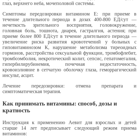
глаз, верхнего неба, мочеполовой системы.
Симптомы передозировки витамином Е: при приеме в
течение длительного периода в дозах 400-800 ЕД/сут —
нечеткость зрительного восприятия, головокружение,
головная боль, тошнота, диарея, гастралгия, астения; при
приеме более 800 ЕД/сут в течение длительного периода —
увеличение риска развития кровотечений у больных с
гиповитаминозом К, нарушение метаболизма тиреоидных
гормонов, расстройства сексуальной функции, тромбофлебит,
тромбоэмболия, некротический колит, сепсис, гепатомегалия,
гипербилирубинемия, почечная недостаточность,
кровоизлияние в сетчатую оболочку глаза, геморрагический
инсульт, асцит.
Лечение передозировки: отмена препарата и
симптоматическая терапия.
Как принимать витамины: способ, дозы и
кратность
Инструкция к применению Аевит для взрослых и детей
старше 14 лет предписывает следующий режим приема
витаминов: