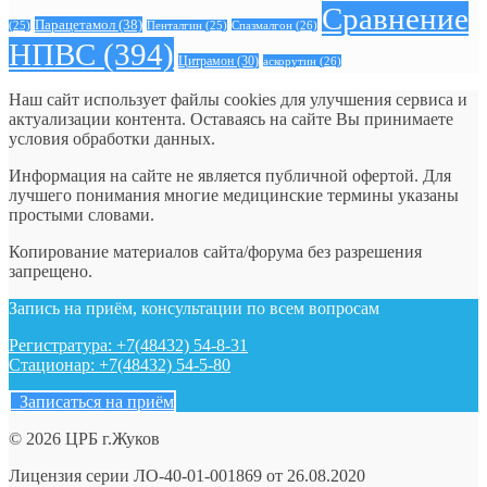
Сравнение
Парацетамол
(38)
Спазмалгон
(26)
(25)
Пенталгин
(25)
НПВС
(394)
Цитрамон
(30)
аскорутин
(26)
Наш сайт использует файлы cookies для улучшения сервиса и
актуализации контента. Оставаясь на сайте Вы принимаете
условия обработки данных.
Информация на сайте не является публичной офертой. Для
лучшего понимания многие медицинские термины указаны
простыми словами.
Копирование материалов сайта/форума без разрешения
запрещено.
Запись на приём, консультации по всем вопросам
Регистратура: +7(48432) 54-8-31
Стационар: +7(48432) 54-5-80
Записаться на приём
© 2026 ЦРБ г.Жуков
Лицензия серии ЛО-40-01-001869 от 26.08.2020