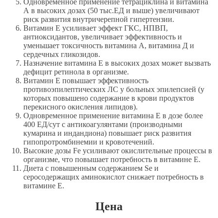
Одновременное применение тетрациклина и витамина
А в высоких дозах (50 тыс.ЕД и выше) увеличивают
риск развития внутричерепной гипертензии.
Витамин Е усиливает эффект ГКС, НПВП,
антиоксидантов, увеличивает эффективность и
уменьшает токсичность витамина А, витамина Д и
сердечных гликозидов.
Назначение витамина Е в высоких дозах может вызвать
дефицит ретинола в организме.
Витамин Е повышает эффективность
противоэпилептических ЛС у больных эпилепсией (у
которых повышено содержание в крови продуктов
перекисного окисления липидов).
Одновременное применение витамина Е в дозе более
400 ЕД/сут с антикоагулянтами (производными
кумарина и индандиона) повышает риск развития
гипопротромбинемии и кровотечений.
Высокие дозы Fe усиливают окислительные процессы в
организме, что повышает потребность в витамине Е.
Диета с повышенным содержанием Se и
серосодержащих аминокислот снижает потребность в
витамине Е.
Цена