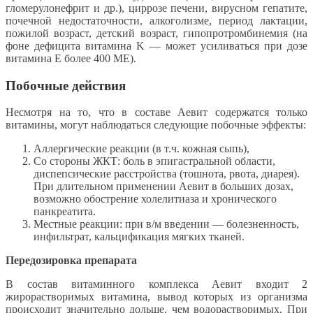
гломерулонефрит и др.), циррозе печени, вирусном гепатите,
почечной недостаточности, алкоголизме, период лактации,
пожилой возраст, детский возраст, гипопротромбинемия (на
фоне дефицита витамина K — может усиливаться при дозе
витамина Е более 400 МЕ).
Побочные действия
Несмотря на то, что в составе Аевит содержатся только
витамины, могут наблюдаться следующие побочные эффекты:
Аллергические реакции (в т.ч. кожная сыпь),
Со стороны ЖКТ: боль в эпигастральной области,
диспепсические расстройства (тошнота, рвота, диарея).
При длительном применении Аевит в больших дозах,
возможно обострение холелитиаза и хронического
панкреатита.
Местные реакции: при в/м введении — болезненность,
инфильтрат, кальцификация мягких тканей.
Передозировка препарата
В состав витаминного комплекса Аевит входит 2
жирорастворимых витамина, вывод которых из организма
происходит значительно дольше, чем водорастворимых. При