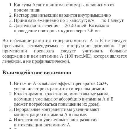
Капсулы Аевит принимают внутрь, независимо от
приема пищи
Раствор для инъекций вводится внутримышечно
Принимать ежедневно по 1 капс/сут; в/м — по 1 мл/сут
Длительность лечения — 20-40 дней. Возможно
проведение повторных курсов через 3-6 мес
Во избежание развития гипервитаминоза А и Е не следует
превышать рекомендуемых в инструкции дозировок. При
применении препарата следует учитывать большое
содержание в нем витамина А (100 тыс.МЕ), которая является
лечебной, а не профилактической.
Взаимодействие витаминов
Витамин А ослабляет эффект препаратов Ca2+,
увеличивает риск развития гиперкальциемии.
Колестирамин, колестипол, минеральные масла,
неомицин уменьшают абсорбцию витамина А и Е
(может потребоваться повышение их дозы).
Пероральные контрацептивы увеличивают
концентрацию витамина А в плазме.
Изотретиноин увеличивает риск развития
интоксикации витамином А.