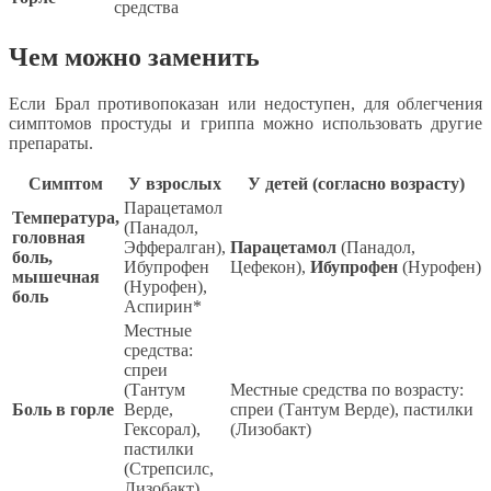
средства
Чем можно заменить
Если Брал противопоказан или недоступен, для облегчения
симптомов простуды и гриппа можно использовать другие
препараты.
Симптом
У взрослых
У детей (согласно возрасту)
Парацетамол
Температура,
(Панадол,
головная
Эффералган),
Парацетамол
(Панадол,
боль,
Ибупрофен
Цефекон),
Ибупрофен
(Нурофен)
мышечная
(Нурофен),
боль
Аспирин*
Местные
средства:
спреи
(Тантум
Местные средства по возрасту:
Боль в горле
Верде,
спреи (Тантум Верде), пастилки
Гексорал),
(Лизобакт)
пастилки
(Стрепсилс,
Лизобакт)