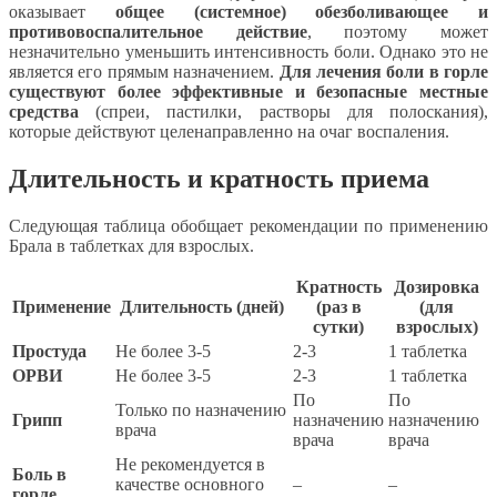
оказывает
общее (системное) обезболивающее и
противовоспалительное действие
, поэтому может
незначительно уменьшить интенсивность боли. Однако это не
является его прямым назначением.
Для лечения боли в горле
существуют более эффективные и безопасные местные
средства
(спреи, пастилки, растворы для полоскания),
которые действуют целенаправленно на очаг воспаления.
Длительность и кратность приема
Следующая таблица обобщает рекомендации по применению
Брала в таблетках для взрослых.
Кратность
Дозировка
Применение
Длительность (дней)
(раз в
(для
сутки)
взрослых)
Простуда
Не более 3-5
2-3
1 таблетка
ОРВИ
Не более 3-5
2-3
1 таблетка
По
По
Только по назначению
Грипп
назначению
назначению
врача
врача
врача
Не рекомендуется в
Боль в
качестве основного
–
–
горле