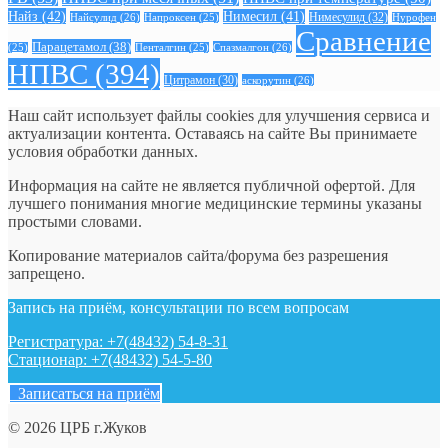
Найз
(42)
Нимесил
(41)
Нимесулид
(32)
Найсулид
(26)
Напроксен
(25)
Нурофен
Сравнение
Парацетамол
(38)
Спазмалгон
(26)
(25)
Пенталгин
(25)
НПВС
(394)
Цитрамон
(30)
аскорутин
(26)
Наш сайт использует файлы cookies для улучшения сервиса и
актуализации контента. Оставаясь на сайте Вы принимаете
условия обработки данных.
Информация на сайте не является публичной офертой. Для
лучшего понимания многие медицинские термины указаны
простыми словами.
Копирование материалов сайта/форума без разрешения
запрещено.
Запись на приём, консультации по всем вопросам
Регистратура: +7(48432) 54-8-31
Стационар: +7(48432) 54-5-80
Записаться на приём
© 2026 ЦРБ г.Жуков