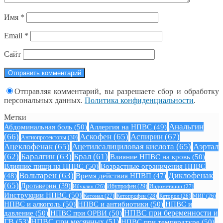
Имя
*
Email
*
Сайт
Отправляя комментарий, вы разрешаете сбор и обработку
персональных данных.
Политика конфиденциальности
.
Метки
Анальгин
Абдоминальная боль
(50)
Аллергия на НПВС
(49)
(66)
Аскофен
(65)
Аспирин
(67)
Ангиопротекторы
(30)
Ацеклофенак
(65)
Ацетилсалициловая кислота
(65)
Аэртал
(62)
Баралгин
(63)
Брал
(61)
Влияние НПВС на кровь
(50)
Влияние пищи на НПВС
(50)
Возрастные ограничения НПВС
Вольтарен
(63)
Диклофенак
(48)
Время действия НПВП
(47)
(65)
Дротаверин
(39)
Ибуклин
(26)
Ибупрофен
(29)
Индометацин
(27)
Инструкции НПВС
(50)
Кетонал
(27)
Кетопрофен
(28)
Кеторол
(26)
МИГ
(26)
НПВС и алкоголь
(50)
НПВС и антибиотики
(50)
НПВС и
давление
(50)
НПВС при ОРВИ
(50)
НПВС при беременности и
ГВ
(53)
НПВС при месячных
(51)
НПВС при температуре
(50)