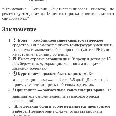
*Примечание: Аспирин (ацетилсалициловая кислота) не
рекомендуется детям до 18 лет из-за риска развития опасного
синдрома Рея.*
Заключение
💊
Брал — комбинированное симптоматическое
средство.
Он помогает снизить температуру, уменьшить
головную и мышечную боль при простуде и ОРВИ, но
не устраняет причину болезни.
🚫
Имеет строгие ограничения.
Запрещен детям до 15
лет, беременным, кормящим женщинам и лицам с
язвенной болезнью.
⏱
Курс приема должен быть коротким.
Без
консультации врача — не более 3-5 дней. Длительный
прием увеличивает риск побочных эффектов.
❗
При гриппе — обязательна консультация врача.
Не
занимайтесь самолечением из-за высокого риска
осложнений.
ℹ
Для лечения боли в горле не является препаратом
выбора.
Предпочтение следует отдавать местным
средствам.