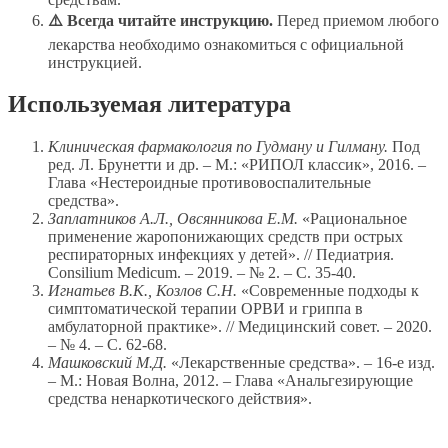
⚠️
Всегда читайте инструкцию.
Перед приемом любого
лекарства необходимо ознакомиться с официальной
инструкцией.
Используемая литература
Клиническая фармакология по Гудману и Гилману.
Под
ред. Л. Брунетти и др. – М.: «РИПОЛ классик», 2016. –
Глава «Нестероидные противовоспалительные
средства».
Заплатников А.Л., Овсянникова Е.М.
«Рациональное
применение жаропонижающих средств при острых
респираторных инфекциях у детей». // Педиатрия.
Consilium Medicum. – 2019. – № 2. – С. 35-40.
Игнатьев В.К., Козлов С.Н.
«Современные подходы к
симптоматической терапии ОРВИ и гриппа в
амбулаторной практике». // Медицинский совет. – 2020.
– № 4. – С. 62-68.
Машковский М.Д.
«Лекарственные средства». – 16-е изд.
– М.: Новая Волна, 2012. – Глава «Анальгезирующие
средства ненаркотического действия».