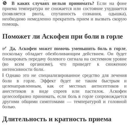
🚫 В каких случаях нельзя принимать?
Если на фоне
приема температура не снижается или состояние ухудшается
(появляется рвота, спутанность сознания, одышка),
необходимо немедленно прекратить прием и вызвать скорую
помощь.
Поможет ли Аскофен при боли в горле
✅ Да, Аскофен может помочь уменьшить боль в горле
,
поскольку обладает обезболивающим действием. Он будет
блокировать передачу болевого сигнала на системном уровне
(во всем организме), что приведет к снижению
интенсивности боли.
ℹ️
Однако это не специализированное средство для лечения
боли в горле. Эффект будет не таким быстрым и
целенаправленным, как от местных антисептиков и
анестетиков в виде спреев или пастилок. Аскофен
целесообразно принимать, если боль в горле сопровождается
другими общими симптомами — температурой и головной
болью.
Длительность и кратность приема