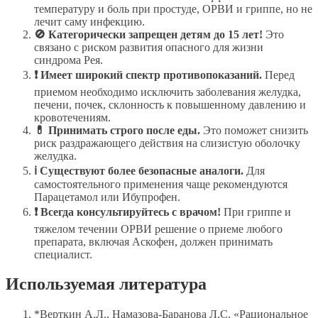
температуру и боль при простуде, ОРВИ и гриппе, но не
лечит саму инфекцию.
🚫 Категорически запрещен детям до 15 лет!
Это
связано с риском развития опасного для жизни
синдрома Рея.
❗ Имеет широкий спектр противопоказаний.
Перед
приемом необходимо исключить заболевания желудка,
печени, почек, склонность к повышенному давлению и
кровотечениям.
💊 Принимать строго после еды.
Это поможет снизить
риск раздражающего действия на слизистую оболочку
желудка.
ℹ️ Существуют более безопасные аналоги.
Для
самостоятельного применения чаще рекомендуются
Парацетамол или Ибупрофен.
❗ Всегда консультируйтесь с врачом!
При гриппе и
тяжелом течении ОРВИ решение о приеме любого
препарата, включая Аскофен, должен принимать
специалист.
Используемая литература
*Верткин А.Л., Намазова-Баранова Л.С. «Рациональное