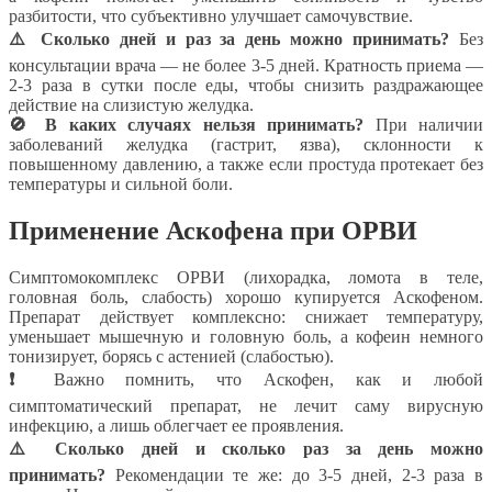
разбитости, что субъективно улучшает самочувствие.
⚠️ Сколько дней и раз за день можно принимать?
Без
консультации врача — не более 3-5 дней. Кратность приема —
2-3 раза в сутки после еды, чтобы снизить раздражающее
действие на слизистую желудка.
🚫 В каких случаях нельзя принимать?
При наличии
заболеваний желудка (гастрит, язва), склонности к
повышенному давлению, а также если простуда протекает без
температуры и сильной боли.
Применение Аскофена при ОРВИ
Симптомокомплекс ОРВИ (лихорадка, ломота в теле,
головная боль, слабость) хорошо купируется Аскофеном.
Препарат действует комплексно: снижает температуру,
уменьшает мышечную и головную боль, а кофеин немного
тонизирует, борясь с астенией (слабостью).
❗
Важно помнить, что Аскофен, как и любой
симптоматический препарат, не лечит саму вирусную
инфекцию, а лишь облегчает ее проявления.
⚠️ Сколько дней и сколько раз за день можно
принимать?
Рекомендации те же: до 3-5 дней, 2-3 раза в