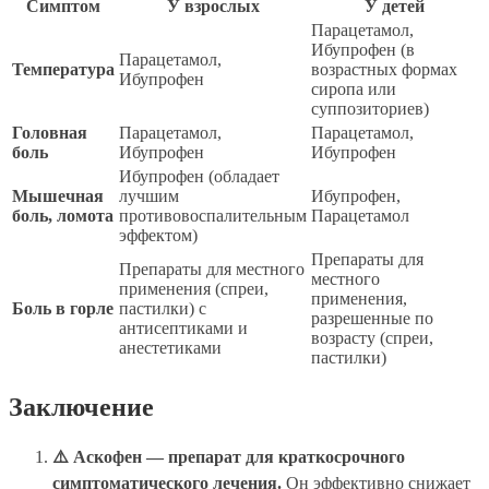
Симптом
У взрослых
У детей
Парацетамол,
Ибупрофен (в
Парацетамол,
Температура
возрастных формах
Ибупрофен
сиропа или
суппозиториев)
Головная
Парацетамол,
Парацетамол,
боль
Ибупрофен
Ибупрофен
Ибупрофен (обладает
Мышечная
лучшим
Ибупрофен,
боль, ломота
противовоспалительным
Парацетамол
эффектом)
Препараты для
Препараты для местного
местного
применения (спреи,
применения,
Боль в горле
пастилки) с
разрешенные по
антисептиками и
возрасту (спреи,
анестетиками
пастилки)
Заключение
⚠️ Аскофен — препарат для краткосрочного
симптоматического лечения.
Он эффективно снижает