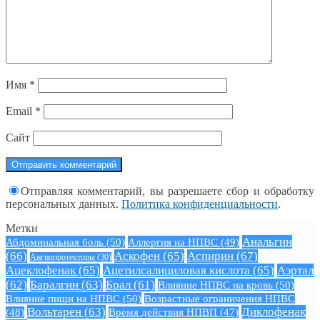
Имя
*
Email
*
Сайт
Отправляя комментарий, вы разрешаете сбор и обработку
персональных данных.
Политика конфиденциальности
.
Метки
Анальгин
Абдоминальная боль
(50)
Аллергия на НПВС
(49)
(66)
Аскофен
(65)
Аспирин
(67)
Ангиопротекторы
(30)
Ацеклофенак
(65)
Ацетилсалициловая кислота
(65)
Аэртал
(62)
Баралгин
(63)
Брал
(61)
Влияние НПВС на кровь
(50)
Влияние пищи на НПВС
(50)
Возрастные ограничения НПВС
Вольтарен
(63)
Диклофенак
(48)
Время действия НПВП
(47)