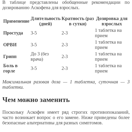
В таблице представлены обобщенные рекомендации по
дозированию Аскофена для взрослых.
Длительность
Кратность (раз
Дозировка для
Применение
(дней)
в сутки)
взрослых
1 таблетка на
Простуда
3-5
2-3
прием
1 таблетка на
ОРВИ
3-5
2-3
прием
До 3 (без
1 таблетка на
Грипп
2-3
врача)
прием
Боль в
1 таблетка на
3-5
2-3
горле
прием
Максимальная разовая доза — 1 таблетка, суточная — 3
таблетки.
Чем можно заменить
Поскольку Аскофен имеет ряд строгих противопоказаний,
часто возникает вопрос о его замене. Ниже приведены более
безопасные альтернативы для разных симптомов.