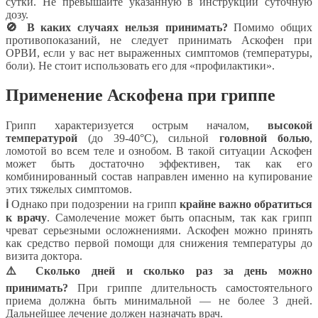
сутки. Не превышайте указанную в инструкции суточную
дозу.
🚫 В каких случаях нельзя принимать?
Помимо общих
противопоказаний, не следует принимать Аскофен при
ОРВИ, если у вас нет выраженных симптомов (температуры,
боли). Не стоит использовать его для «профилактики».
Применение Аскофена при гриппе
Грипп характеризуется острым началом,
высокой
температурой
(до 39-40°C), сильной
головной болью
,
ломотой во всем теле и ознобом. В такой ситуации Аскофен
может быть достаточно эффективен, так как его
комбинированный состав направлен именно на купирование
этих тяжелых симптомов.
ℹ️
Однако при подозрении на грипп
крайне важно обратиться
к врачу
. Самолечение может быть опасным, так как грипп
чреват серьезными осложнениями. Аскофен можно принять
как средство первой помощи для снижения температуры до
визита доктора.
⚠️ Сколько дней и сколько раз за день можно
принимать?
При гриппе длительность самостоятельного
приема должна быть минимальной — не более 3 дней.
Дальнейшее лечение должен назначать врач.