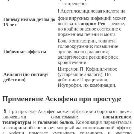
— запрещено.
❗
Ацетилсалициловая кислота на
фоне вирусных инфекций может
Почему нельзя детям до
вызывать
синдром Рея
– редкое,
15 лет
но крайне опасное состояние с
поражением печени и мозга.
Боль в эпигастрии, тошнота;
головокружение; повышение
Побочные эффекты
артериального давления;
аллергические реакции; риск
кровотечений.
Цитрамон П, Кофицил-плюс
Аналоги (по составу/
(устаревшие аналоги). По
действию)
действию: Парацетамол,
Ибупрофен, их комбинации.
Применение Аскофена при простуде
💊
При простуде Аскофен может эффективно бороться с двумя
ключевыми симптомами:
повышением
температуры
и
головной болью
. Комбинация парацетамола
и аспирина обеспечивает мощный жаропонижающий эффект,
а кофеин помогает уменьшить сонливость и чувство