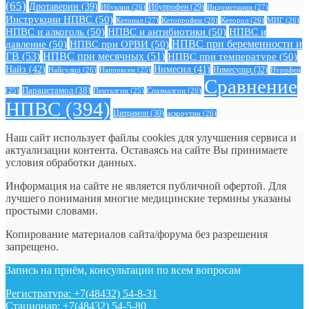
(65)
Дротаверин
(39)
Ибуклин
(26)
Ибупрофен
(29)
Индометацин
(27)
Инструкции НПВС
(50)
Кетонал
(27)
Кетопрофен
(28)
Кеторол
(26)
МИГ
(26)
НПВС и алкоголь
(50)
НПВС и антибиотики
(50)
НПВС и
давление
(50)
НПВС при ОРВИ
(50)
НПВС при беременности и
ГВ
(53)
НПВС при месячных
(51)
НПВС при температуре
(50)
Найз
(42)
Нимесил
(41)
Нимесулид
(32)
Найсулид
(26)
Напроксен
(25)
Нурофен
Сравнение
Парацетамол
(38)
Спазмалгон
(26)
(25)
Пенталгин
(25)
НПВС
(394)
Цитрамон
(30)
аскорутин
(26)
Наш сайт использует файлы cookies для улучшения сервиса и
актуализации контента. Оставаясь на сайте Вы принимаете
условия обработки данных.
Информация на сайте не является публичной офертой. Для
лучшего понимания многие медицинские термины указаны
простыми словами.
Копирование материалов сайта/форума без разрешения
запрещено.
Запись на приём, консультации по всем вопросам
Регистратура: +7(48432) 54-8-31
Стационар: +7(48432) 54-5-80