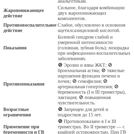
анальгетикам.
Сильное, благодаря комбинации
Жаропонижающее
двух жаропонижающих
действие
компонентов.
Противовоспалительное
Слабое, обусловлено в основном
действие
ацетилсалициловой кислотой.
Болевой синдром слабой и
умеренной интенсивности
Показания
(головная, зубная боль); лихорадка
при инфекционно-воспалительных
заболеваниях.
🚫
Эрозии и язвы ЖКТ; 🚫
бронхиальная астма; 🚫 тяжелые
нарушения функции печени и
почек; 🚫 гемофилия; 🚫
Противопоказания
артериальная гипертензия; 🚫
беременность (I и III триместры),
лактация; 🚫 повышенная
чувствительность.
Возрастные
🚫
Запрещен для детей и
ограничения
подростков до 15 лет.
🚫
Противопоказано в I и III
Применение при
триместрах. Во II триместре — с
беременности и ГВ
крайней осторожностью. При ГВ